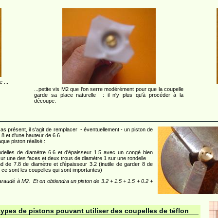
 ...
...petite vis M2 que l'on serre modérément pour que la coupelle
garde sa place naturelle : il n'y plus qu'à procéder à la
découpe.
cas présent, il s'agit de remplacer - éventuellement - un piston de
 8 et d'une hauteur de 6.6.
que piston réalisé :
ndelles de diamètre 6.6 et d'épaisseur 1.5 avec un congé bien
sur une des faces et deux trous de diamètre 1 sur une rondelle
d de 7.8 de diamètre et d'épaisseur 3.2 (inutile de garder 8 de
 ce sont les coupelles qui sont importantes)
taraudé à M2. Et on obtiendra un piston de 3.2 + 1.5 + 1.5 + 0.2 +
ypes de pistons pouvant utiliser des coupelles de téflon