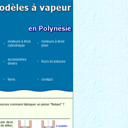
moteurs à tiroir
moteurs à tiroir
cylindrique
plan
accessoires
trucs et astuces
divers
liens
contact
ncore comment fabriquer un piston "flottant" ?
par deux
de téflon.