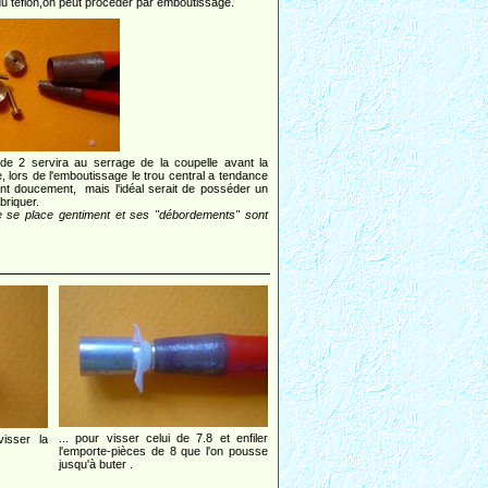
) du téflon,on peut procéder par emboutissage.
de 2 servira au serrage de la coupelle avant la
, lors de l'emboutissage le trou central a tendance
ant doucement, mais l'idéal serait de posséder un
briquer.
le se place gentiment et ses "débordements" sont
... pour visser celui de 7.8 et enfiler
isser la
l'emporte-pièces de 8 que l'on pousse
jusqu'à buter .