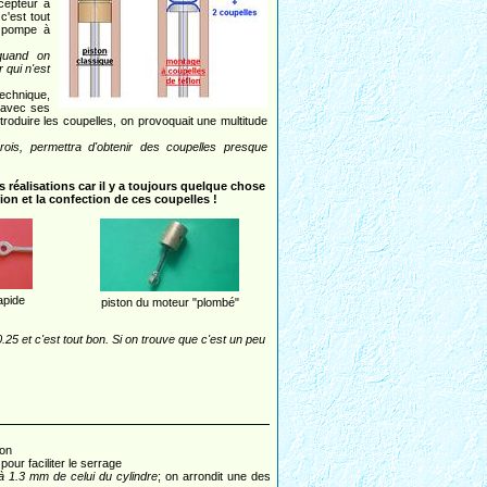
cepteur à
c'est tout
a pompe à
quand on
 qui n'est
technique,
 avec ses
troduire les coupelles, on provoquait une multitude
 crois, permettra d'obtenir des coupelles presque
 réalisations car il y a toujours quelque chose
tion et la confection de ces coupelles !
apide
piston du moteur "plombé"
0.25 et c'est tout bon. Si on trouve que c'est un peu
ton
 pour faciliter le serrage
 à 1.3 mm de celui du cylindre
; on arrondit une des