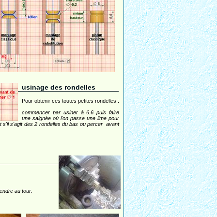
usinage des rondelles
Pour obtenir ces toutes petites rondelles :
commencer par usiner à 6.6 puis faire
une saignée où l'on passe une lime pour
 s'il s'agit des 2 rondelles du bas ou percer avant
rendre au tour.