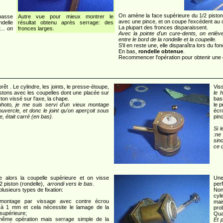
On amène la face supérieure du 1/2 piston 
passe
Autre vue pour mieux montrer le
avec une pince, et on coupe l'excédent au 
ndelle
résultat obtenu après serrage: des
La plupart des fronces disparaissent.
...
on
fronces larges.
Avec la pointe d'un cure-dents, on enlèv
entre le bord de la rondelle et la coupelle.
S'il en reste une, elle disparaîtra lors du f
En bas,
rondelle obtenue
.
Recommencer l'opération pour obtenir une 
rêt . Le cylindre, les joints, le presse-étoupe,
Viss
istons avec les coupelles dont une placée sur
le 
ston vissé sur l'axe, la chape.
bas
photo, je me suis servi d'un vieux montage
le 
ouvercle, et donc le joint qu'on aperçoit sous
écr
e, était carré (en bas).
pin
Si 
:ne
sino
ce q
e alors la coupelle supérieure et on visse
Une
/2 piston (rondelle),
arrondi vers le bas
.
per
 plusieurs types de fixation:
Non
cyl
, montage par vissage avec contre écrou
mai
à 1 mm et cela nécessite le lamage de la
prob
supérieure;
Quan
ême opération mais serrage simple de la
Et 