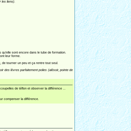
r les liens).
rs qu'elle sont encore dans le tube de formation.
nt leur forme.
, de tourner un peu et ça rentre tout seul.
voir des lèvres parfaitement polies (alésoir, pointe de
coupelles de téflon et observer la différence ...
our compenser la différence.