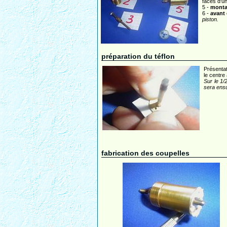
faces d'un
5 -
monta
6 -
avant 
piston.
préparation du téflon
Présenta
le centre
Sur le 1/2
sera ensu
fabrication des coupelles