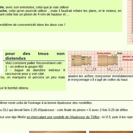
ite
, avec son entretoise, celui que je vais utiliser
uche
, celui qu'on pourrait utiliser ...mais il faudrait refaire les plans, et le moteur, en
ant cette fois un piston de 4 mm de hauteur et ...
problème de concentricité dans les deux cas !
pour des trous non
distendus
Voici comment pallier l'inconvénient cité:
1 - on enlève le goujon M2
2 - bague de diamètre intérieur 8
raccourcie pour
y voir clair.
abattre les arêtes; tronçonner immédiatement
trou, on marquera et percera un peu mais
le tronçonnage s'il s'agit de celles du haut.
 sur le bombé obtenu
blème reste celui de l'usinage à la bonne épaisseur des rondelles.
du OLI qui devait faire 2.25 d'épaisseur : cote finale du piston = 5 avec 2 fois 0.25 de téflon.
 sur une tige filetée
en intercalant une rondelle de l'épaisseur du Téflon
: ici 0.5, puis à les rep