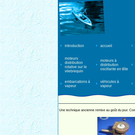
introduction
accueil
moteurs
moteurs à
distribution
distribution
rotative sur le
oscillante en tête
vilebrequin
embarcations à
véhicules à
vapeur
vapeur
Une technique ancienne remise au goût du jour. Com