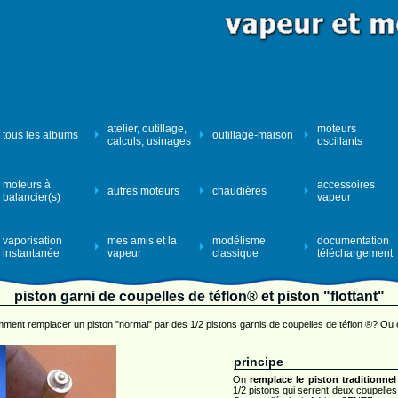
atelier, outillage,
moteurs
tous les albums
outillage-maison
calculs, usinages
oscillants
moteurs à
accessoires
autres moteurs
chaudières
balancier(s)
vapeur
vaporisation
mes amis et la
modélisme
documentation
instantanée
vapeur
classique
téléchargement
piston garni de coupelles de téflon® et piston "flottant"
ment remplacer un piston "normal" par des 1/2 pistons garnis de coupelles de téflon ®? Ou e
principe
On
remplace le piston traditionnel
1/2 pistons qui serrent deux coupelles 