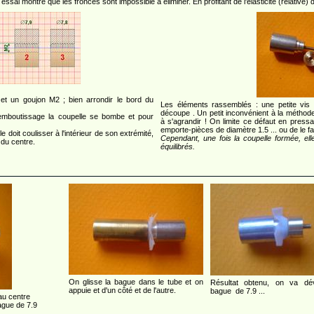
n essai montre que les fronces sont impossible à éliminer. En profitant de l'élasticité (relative
et un goujon M2 ; bien arrondir le bord du
Les éléments rassemblés : une petite vis 
découpe . Un petit inconvénient à la méthode
'emboutissage la coupelle se bombe et pour
à s'agrandir ! On limite ce défaut en press
emporte-pièces de diamètre 1.5 ... ou de le fa
 doit coulisser à l'intérieur de son extrémité,
Cependant, une fois la coupelle formée, el
du centre.
équilibrés.
On glisse la bague dans le tube et on
Résultat obtenu, on va dév
appuie et d'un côté et de l'autre.
bague de 7.9 ...
au centre
bague de 7.9