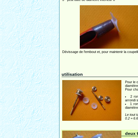
Dévissage de l'embout et, pour maintenir la coupelle
utilisation
Pour le 
diamètre
Pour cha
2 ro
arrondi 
1 ron
diamètre
Le tout 
0.2 = 6.6
deux t