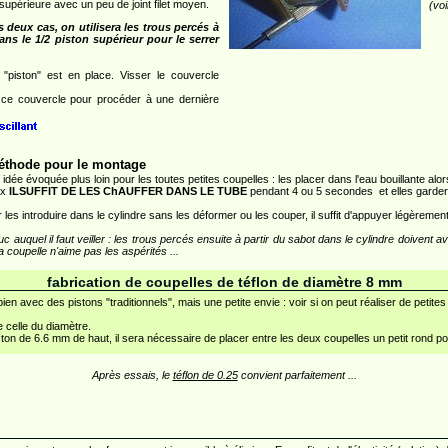
 supérieure avec un peu de joint filet moyen.
(voi
 deux cas, on utilisera les trous percés à
ns le 1/2 piston supérieur pour le serrer
"piston" est en place. Visser le couvercle
 ce couvercle pour procéder à une dernière
éthode pour le montage
 idée évoquée plus loin pour les toutes petites coupelles : les placer dans l'eau bouillante alo
ux
ILSUFFIT DE LES ChAUFFER DANS LE TUBE
pendant 4 ou 5 secondes et elles gardero
r les introduire dans le cylindre sans les déformer ou les couper, il suffit d'appuyer légèrement
uc auquel il faut veiller : les trous percés ensuite à partir du sabot dans le cylindre doivent a
la coupelle n'aime pas les aspérités ...
fabrication de coupelles de téflon de diamètre 8 mm
en avec des pistons "traditionnels", mais une petite envie : voir si on peut réaliser de petites 
 celle du diamètre.
ston de 6.6 mm de haut, il sera nécessaire de placer entre les deux coupelles un petit rond p
Après essais, le
téflon de 0.25
convient parfaitement ...