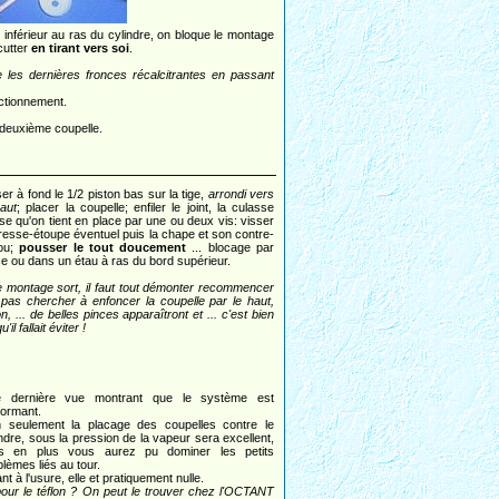
inférieur au ras du cylindre, on bloque le montage
cutter
en tirant vers soi
.
e les dernières fronces récalcitrantes en passant
onctionnement.
deuxième coupelle.
er à fond le 1/2 piston bas sur la tige,
arrondi vers
haut
; placer la coupelle; enfiler le joint, la culasse
se qu'on tient en place par une ou deux vis: visser
presse-étoupe éventuel puis la chape et son contre-
ou;
pousser le tout doucement
... blocage par
ce ou dans un étau à ras du bord supérieur.
le montage sort, il faut tout démonter recommencer
 pas chercher à enfoncer la coupelle par le haut,
n, ... de belles pinces apparaîtront et ... c'est bien
u'il fallait éviter !
 dernière vue montrant que le système est
formant.
 seulement la placage des coupelles contre le
indre, sous la pression de la vapeur sera excellent,
s en plus vous aurez pu dominer les petits
lèmes liés au tour.
t à l'usure, elle et pratiquement nulle.
pour le téflon ? On peut le trouver chez l'OCTANT