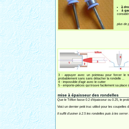
à dro
à ga
considér
plus de 
3 - appuyer avec un pointeau pour forcer le 
probablement sans sans détacher la rondelle ...
4 - impossible d'agir avec le cutter
5 - emporte-pièces qui trouve facilement sa place
mise à épaisseur des rondelles
Que le Téflon fasse 0.2 d'épaisseur ou 0.25, le pro
Voici un dernier petit truc utilisé pour les coupelles 
Il suffit d'usiner à 2.5 les rondelles puis à les serrer