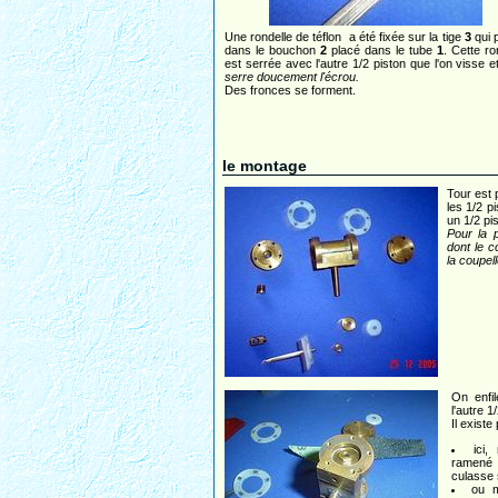
Une rondelle de téflon a été fixée sur la tige
3
qui 
dans le bouchon
2
placé dans le tube
1
. Cette ro
est serrée avec l'autre 1/2 piston que l'on visse et
serre doucement l'écrou.
Des fronces se forment.
le montage
Tour est p
les 1/2 p
un 1/2 pi
Pour la 
dont le c
la coupell
On enfil
l'autre 1
Il existe
ici
ramené 
culasse 
ou m