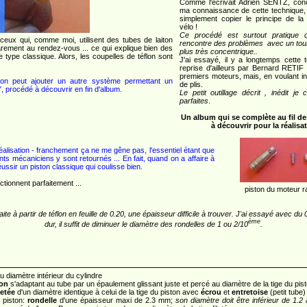
Comme l'écrivait Adrien SENTZ, con
ma connaissance de cette technique, 
simplement copier le principe de l
vélo !
Ce procédé est surtout pratique 
ceux qui, comme moi, utilisent des tubes de laiton
rencontre des problèmes avec un tour
rarement au rendez-vous ... ce qui explique bien des
plus très concentrique..
type classique. Alors, les coupelles de téflon sont
J'ai essayé, il y a longtemps cette 
reprise d'ailleurs par Bernard RETIF
premiers moteurs, mais, en voulant in
 on peut ajouter un autre système permettant un
de plis.
", procédé à découvrir en fin d'album.
Le petit outillage décrit , inédit je
parfaites
.
Un album qui se complète au fil des
à découvrir pour la réalisa
alisation - franchement ça ne me gêne pas, l'essentiel étant que
lents mécaniciens y sont retournés ... En fait, quand on a affaire à
ussir un piston classique qui coulisse bien.
ctionnent parfaitement ...
piston du moteur r
e à partir de téflon en feuille de 0.20, une épaisseur difficile à trouver. J'ai essayé avec du 
ème
dur, il suffit de diminuer le diamètre des rondelles de 1 ou 2/10
.
u diamètre intérieur du cylindre
on
s'adaptant au tube par un épaulement glissant juste et percé au diamètre de la tige du pis
letée
d'un diamètre identique à celui de la tige du piston avec
écrou
et
entretoise
(petit tube)
2 piston:
rondelle
d'une épaisseur maxi de 2.3 mm;
son diamètre doit être inférieur de 1.2