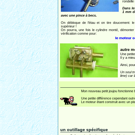
rondelle
Dans les
1 mm da
avec une pince à becs.
On débloque de l'étau et on tire doucement: le 
supérieur !
On pourra, une fois le cylindre monté, démonter
vérification comme pour:
autre m
Une petite
Il y a mie
Ainsi, pou
Un seul tr
lime) car 
Mon nouveau petit joujou fonctionne bi
Une petite différence cependant outre
Le moteur étant construit avec un pi
un outillage spécifique