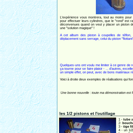
L'expérience vous montrera, tout au moins pour 
pour effectuer leurs cylindres, que le "rond" est 
déconvenues quand on veut y placer un piston de 
une "solution magique" !
A cet album des piston à coupelles de téflon,
déplacement sans serrage, celui du piston "flottant
Quelques-uns ont voulu me limiter à ce genre de ré
ça tourne pour se faire plaisir - ... d'autres, excel
un simple effet, on peut, avec de bons matériaux ré
Voici à droite deux exemples de réalisations qui fon
Une bonne nouvelle : toute ma démonstration est fait
les 1/2 pistons et l'outillage
1 -
tube
a
2-
bouch
3 -
tige fi
4 - un 1/