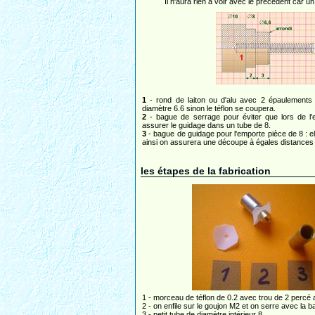
Il n'aura rien à voir avec le précédent car u
1
- rond de laiton ou d'alu avec 2 épaulements 
diamètre 6.6 sinon le téflon se coupera.
2
- bague de serrage pour éviter que lors de l
assurer le guidage dans un tube de 8.
3
- bague de guidage pour l'emporte pièce de 8 : elle
ainsi on assurera une découpe à égales distances 
les étapes de la fabrication
1 - morceau de téflon de 0.2 avec trou de 2 percé 
2 - on enfile sur le goujon M2 et on serre avec la 
3 - petit tube de diamètre intérieur 8