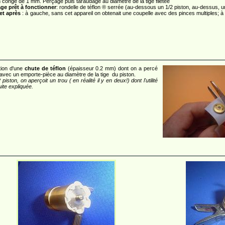
 congé de 1 mm. Perçage puis taraudage au diamètre de la tige filetée
ge prêt à fonctionner
: rondelle de téflon ® serrée (au-dessous un 1/2 piston, au-dessus, un
et après
: à gauche, sans cet appareil on obtenait une coupelle avec des pinces multiples; à d
tion d'une
chute de téflon
(épaisseur 0.2 mm) dont on a percé
 avec un emporte-pièce au diamètre de la tige du piston.
 piston, on aperçoit un trou ( en réalité il y en deux!) dont l'utilité
ite expliquée.