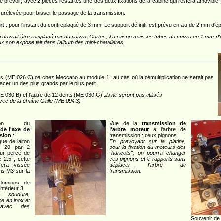
e prévoir, avec 2 pièces restantes une des deux fixations de la cabine qui restera amovible. L
surélevée pour laisser le passage de la transmission.
rt
: pour l'instant du contreplaqué de 3 mm. Le support définitif est prévu en alu de 2 mm d'ép
i devrait être remplacé par du cuivre. Certes, il a raison mais les tubes de cuivre en 1 mm 
ux son exposé fait dans l'album des mini-chaudières.
ts (ME 026 C) de chez Meccano au module 1 : au cas où la démultiplication ne serait pas
acer un des plus grands par le plus petit
ME 030 B) et l'autre de 12 dents (ME 030 G) :
ils ne seront pas utilisés
 avec de la chaîne Galle (ME 094 3)
ation du
Vue de la
transmission de
de l'axe de
l'arbre moteur
à l'arbre de
sion
:
transmission : deux pignons.
que de laiton
En prévoyant sur la platine,
x 20 par 2
pour la fixation du moteurs des
eur percé de
"haricots", on pourra changer
 2.5 ; cette
ces pignons et le rapports sans
sera vissée
déplacer l'arbre de
is M3 sur la
transmission.
dominos de
intérieur 3
a soudure,
axe en inox et
 avec des
Souvenir de