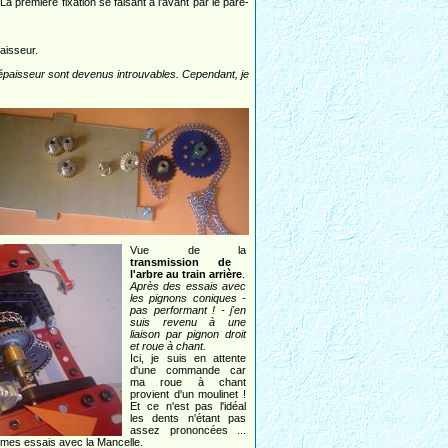
a première fixation se faisant à l'avant par le pare-
aisseur.
d'épaisseur sont devenus introuvables. Cependant, je
Vue de la
transmission de
l'arbre au train arrière
.
Après des essais avec
les pignons coniques -
pas performant ! - j'en
suis revenu à une
liaison par pignon droit
et roue à chant.
Ici, je suis en attente
d'une commande car
ma roue à chant
provient d'un moulinet !
Et ce n'est pas l'idéal
les dents n'étant pas
assez prononcées ...
 mes essais avec la Mancelle.