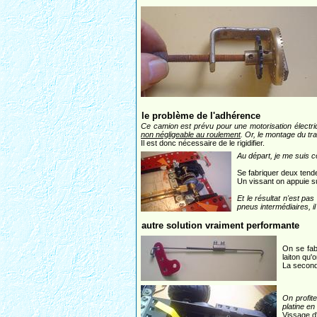
le problème de l'adhérence
Ce camion est prévu pour une motorisation électriq
non négligeable au roulement
. Or, le montage du tra
Il est donc nécessaire de le rigidifier.
Au départ, je me suis c
Se fabriquer deux tend
Un vissant on appuie s
Et le résultat n'est pa
pneus intermédiaires, il
autre solution vraiment performante
On se fab
laiton qu'
La second
On profite
platine en
Vissage d