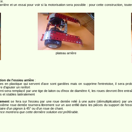
ce.
u arrière et un essai pour voir si la motorisation sera possible : pour cette construction, to
plateau arrière
ion de l'essieu arrière
:
ces en plastique qui servent d'axe sont gardées mais on supprime l'entretoise, il sera pro
e d'ajouter un renfort
ourni sera remplacé par une tige de laiton ou d'inox de diamètre 4, les roues devront être entr
s et stables latéralement
nement
se fera sur l'essieu par une roue dentée relié à une autre (démultiplication) par un
xième roue dentée tournera librement sur un axe enfilé dans les pièces du support de l'essie
daire d'un pignon à 45° ou d'un roue de chant.
nce montrera que cette dernière solution est préférable.