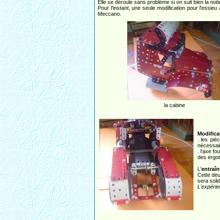
Elle se déroule sans problème si on suit bien la noti
Pour l'instant, une seule modification pour l'essie
Meccano.
la cabine
Modificat
. les piè
nécessair
. l'axe f
des ergot
L'
entraî
Cette deu
sera soli
L'expérie