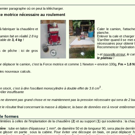
premier paragraphe où on peut la télécharger.
rce motrice nécessaire au roulement
 fabriquer la chaudière et
Caler le camion, l'attach
planche.
mion fait en réalité 2.8 kg
Enlever la cale et charger 
ctable de
3, 4 kg
!
S'arrêter quand il se me
nécessaires pour obtenir 
Recommencer l'opération p
s de pêche : ici de gros
> et
nouvelle erreur,
le ca
le plateau
!
our déplacer le camion, c'est la Force motrice et comme 1 Newton = environ 100g,
Fm = 1.8 N
 les nouveaux calculs.
3
en stock, c'est à dire l'oscillant monocylindre à double effet de 3.6 cm
.
véler insuffisante
ler ne donnent pas grand chose et ne maintiennent pas la pression nécessaire qui sera de 2 ba
t le résultat final concernant la masse à déplacer, la base de données est à revoir entièreme
de formes
 limitées à celles de l'implantation de la chaudière (
2
) et au support (
1
) qui soutiendra : la cha
ière
: tube en laiton d'épaisseur 1 mm*, de diamètre 50 et de longueur 90, sera placée derrièr
 se glisser en partie sous la cabine. Pour éviter une découpe en biais, on peut déplacer l