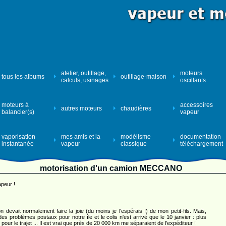
atelier, outillage,
moteurs
tous les albums
outillage-maison
calculs, usinages
oscillants
moteurs à
accessoires
autres moteurs
chaudières
balancier(s)
vapeur
vaporisation
mes amis et la
modélisme
documentation
instantanée
vapeur
classique
téléchargement
motorisation d'un camion MECCANO
peur !
 devait normalement faire la joie (du moins je l'espérais !) de mon petit-fils. Mais,
des problèmes postaux pour notre île et le colis n'est arrivé que le 10 janvier : plus
 pour le trajet ... Il est vrai que près de 20 000 km me séparaient de l'expéditeur !