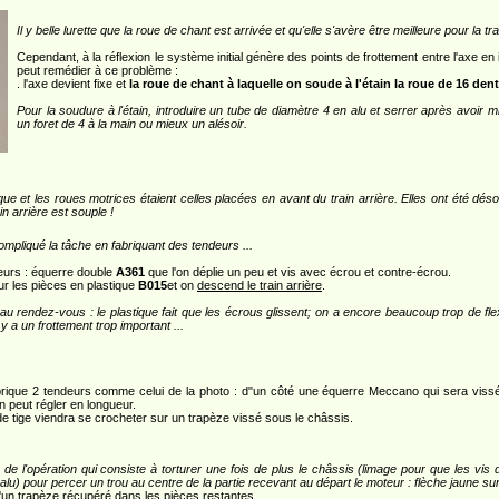
Il y belle lurette que la roue de chant est arrivée et qu'elle s'avère être meilleure pour la t
Cependant, à la réflexion le système initial génère des points de frottement entre l'axe en
peut remédier à ce problème :
. l'axe devient fixe et
la roue de chant à laquelle on soude à l'étain la roue de 16 den
Pour la soudure à l'étain, introduire un tube de diamètre 4 en alu et serrer après avoir
un foret de 4 à la main ou mieux un alésoir.
ue et les roues motrices étaient celles placées en avant du train arrière. Elles ont été dé
in arrière est souple !
ompliqué la tâche en fabriquant des tendeurs ...
eurs : équerre double
A361
que l'on déplie un peu et vis avec écrou et contre-écrou.
ur les pièces en plastique
B015
et on
descend le train arrière
.
s au rendez-vous : le plastique fait que les écrous glissent; on a encore beaucoup trop de f
 y a un frottement trop important ...
rique 2 tendeurs comme celui de la photo : d"un côté une équerre Meccano qui sera vissée
on peut régler en longueur.
e tige viendra se crocheter sur un trapèze vissé sous le châssis.
 de l'opération qui consiste à torturer une fois de plus le châssis (limage pour que les vi
 alu) pour percer un trou au centre de la partie recevant au départ le moteur : flèche jaune sur
'un trapèze récupéré dans les pièces restantes.