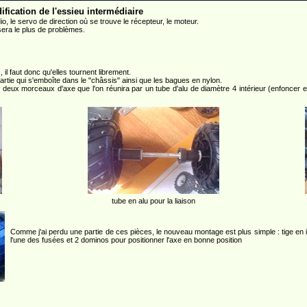
fication de l'essieu intermédiaire
io, le servo de direction où se trouve le récepteur, le moteur.
sera le plus de problèmes.
il faut donc qu'elles tournent librement.
partie qui s'emboîte dans le "châssis" ainsi que les bagues en nylon.
eux morceaux d'axe que l'on réunira par un tube d'alu de diamètre 4 intérieur (enfoncer en 
tube en alu pour la liaison
Comme j'ai perdu une partie de ces pièces, le nouveau montage est plus simple : tige en 
l'une des fusées et 2 dominos pour positionner l'axe en bonne position