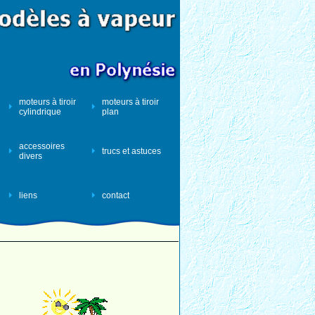
moteurs à tiroir
moteurs à tiroir
cylindrique
plan
accessoires
trucs et astuces
divers
liens
contact