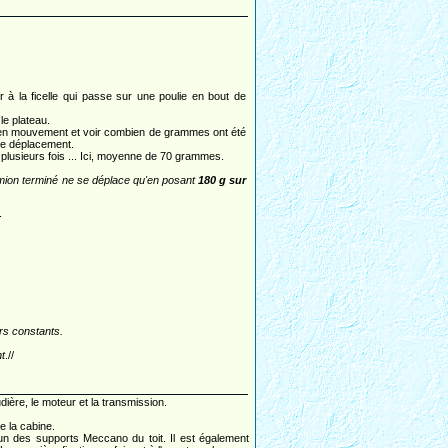
er à la ficelle qui passe sur une poulie en bout de
le plateau.
t en mouvement et voir combien de grammes ont été
le déplacement.
lusieurs fois ... Ici, moyenne de 70 grammes.
mion terminé ne se déplace qu'en posant
180 g sur
.
rs constants.
nt
.//
udière, le moteur et la transmission.
e la cabine.
'un des supports Meccano du toit. Il est également