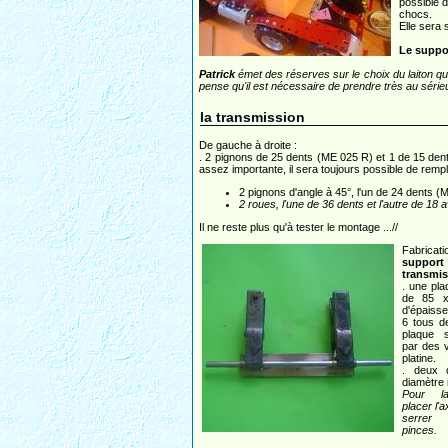
possible d
chocs.
Elle sera 
Le suppo
Patrick
émet des réserves sur le choix du laiton qu
pense qu'il est nécessaire de prendre très au série
la transmission
De gauche à droite :
. 2 pignons de 25 dents (ME 025 R) et 1 de 15 den
assez importante, il sera toujours possible de rempl
2 pignons d'angle à 45°, l'un de 24 dents (
2 roues, l'une de 36 dents et l'autre de 18
Il ne reste plus qu'à tester le montage ...//
Fabric
support 
transmis
. une pla
de 85 
d'épaiss
6 tous de
plaque 
par des v
platine.
. deux 
diamètre 
Pour l
placer l'
serrer
pinces.