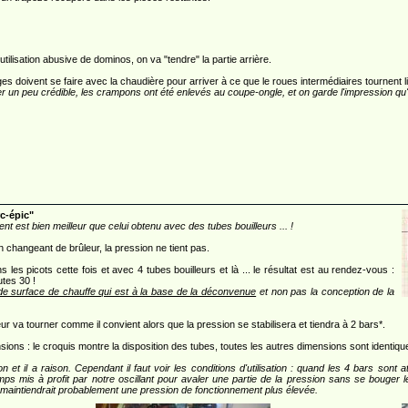
tilisation abusive de dominos, on va "tendre" la partie arrière.
es doivent se faire avec la chaudière pour arriver à ce que le roues intermédiaires tournent l
r un peu crédible, les crampons ont été enlevés au coupe-ongle, et on garde l'impression qu'e
c-épic"
t est bien meilleur que celui obtenu avec des tubes bouilleurs ... !
hangeant de brûleur, la pression ne tient pas.
ns les picots cette fois et avec 4 tubes bouilleurs et là ... le résultat est au rendez-vous :
tes 30 !
de surface de chauffe qui est à la base de la déconvenue
et non pas la conception de la
ur va tourner comme il convient alors que la pression se stabilisera et tiendra à 2 bars*.
sions : le croquis montre la disposition des tubes, toutes les autres dimensions sont identique
 et il a raison. Cependant il faut voir les conditions d'utilisation : quand les 4 bars sont
mps mis à profit par notre oscillant pour avaler une partie de la pression sans se bouger
aintiendrait probablement une pression de fonctionnement plus élevée.