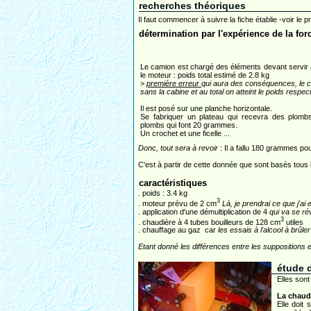
recherches théoriques
Il faut commencer à suivre la fiche établie -voir le 
détermination par l'expérience de la fo
Le camion est chargé des éléments devant servir à
le moteur : poids total estimé de 2.8 kg
>
première erreur
qui aura des conséquences, le ca
sans la cabine et au total on atteint le poids respe
Il est posé sur une planche horizontale.
Se fabriquer un plateau qui recevra des plomb
plombs qui font 20 grammes.
Un crochet et une ficelle ...
Donc, tout sera à revoir
: Il a fallu 180 grammes p
C'est à partir de cette donnée que sont basés tous
caractéristiques
. poids : 3.4 kg
3
. moteur prévu de 2 cm
Là, je prendrai ce que j'ai 
. application d'une démultiplication de 4
qui va se ré
3
. chaudière à 4 tubes bouilleurs de 128 cm
utiles
. chauffage au gaz car
les essais à l'alcool à brû
Etant donné les différences entre les suppositions e
étude 
Elles sont
La chaud
Elle doit