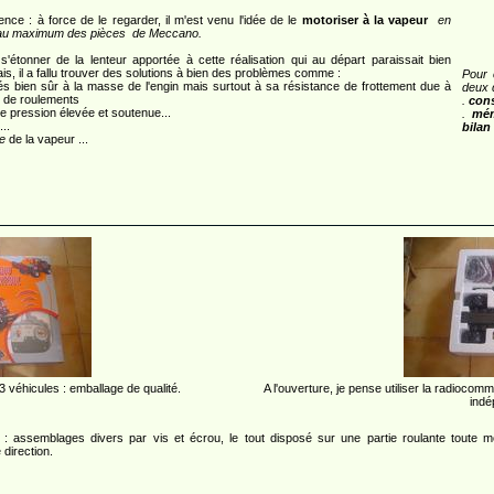
ce : à force de le regarder, il m'est venu l'idée de le
motoriser à la vapeur
en
t au maximum des pièces de Meccano.
'étonner de la lenteur apportée à cette réalisation qui au départ paraissait bien
is, il a fallu trouver des solutions à bien des problèmes comme :
Pour 
és bien sûr à la masse de l'engin mais surtout à sa résistance de frottement due à
deux 
e de roulements
.
cons
ne pression élevée et soutenue...
.
mém
..
bilan
e
de la vapeur ...
 véhicules : emballage de qualité.
A l'ouverture, je pense utiliser la radioco
indé
ment : assemblages divers par vis et écrou, le tout disposé sur une partie roulante toute
direction.