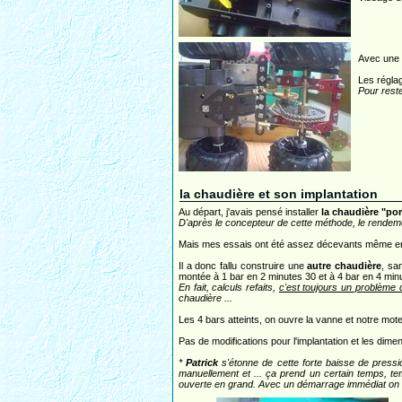
Avec une u
Les réglag
Pour reste
la chaudière et son implantation
Au départ, j'avais pensé installer
la chaudière "por
D'après le concepteur de cette méthode, le rendemen
Mais mes essais ont été assez décevants même en c
Il a donc fallu construire une
autre chaudière
, sa
montée à 1 bar en 2 minutes 30 et à 4 bar en 4 minu
En fait, calculs refaits,
c'est toujours un problème 
chaudière ...
Les 4 bars atteints, on ouvre la vanne et notre mote
Pas de modifications pour l'implantation et les dimen
*
Patrick
s'étonne de cette forte baisse de pression
manuellement et ... ça prend un certain temps, te
ouverte en grand. Avec un démarrage immédiat on m