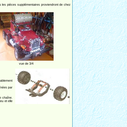
utes les pièces supplémentaires proviendront de chez
vue de 3/4
bablement
aînées par
e chaîne.
u et elle