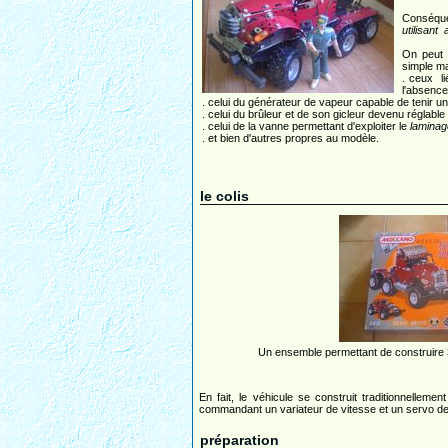
Conséquen
utilisan
On peut s
simple ma
. ceux li
l'absenc
. celui du générateur de vapeur capable de tenir u
. celui du brûleur et de son gicleur devenu réglable .
. celui de la vanne permettant d'exploiter le
laminag
. et bien d'autres propres au modèle.
le colis
Un ensemble permettant de construire 3
En fait, le véhicule se construit traditionnelle
commandant un variateur de vitesse et un servo de 
préparation