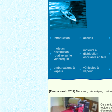
introduction
accueil
moteurs
moteurs à
distribution
distribution
rotative sur le
oscillante en tête
vilebrequin
embarcations à
véhicules à
vapeur
vapeur
[Faaroa - août 2012]
Meccano, mécanique, ... et va
Ce camion
toujours 
d'un mois