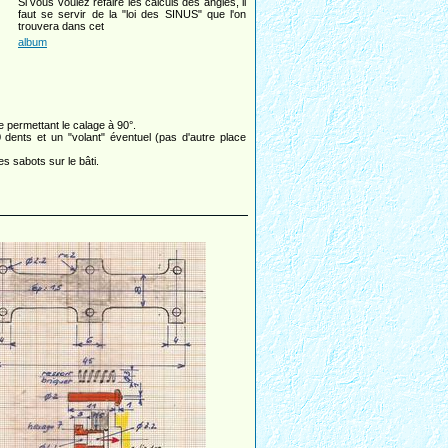
Si vous voulez refaire les calculs des angles, il
faut se servir de la "loi des SINUS" que l'on
trouvera dans cet
album
 permettant le calage à 90°.
dents et un "volant" éventuel (pas d'autre place
les sabots sur le bâti.