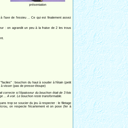
présentation
à l'axe de l'essieu ... Ce qui est finalement assez
eur : on agrandit un peu à la fraise de 2 les trous
nt.
 "faciles" : bouchon du haut à souder à l'étain (petit
as à visser (pas de presse-étoupe)
t correcte si l'épaisseur du bouchon était de 3 fois
 tige ... A voir. Le bouchon reste transformable.
ans trop se soucier du jeu à respecter : le filetage
'écrou, on respecte l'écartement et on pose (fer à