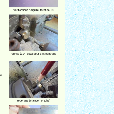
vérifications : aiguille, foret de 18
e
reprise à 14, épaisseur 3 et centrage
jà
repérage (maintien et tube)