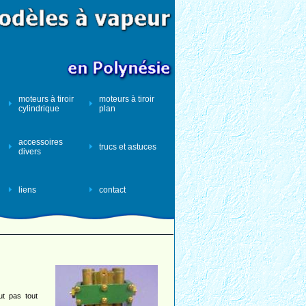
moteurs à tiroir
moteurs à tiroir
cylindrique
plan
accessoires
trucs et astuces
divers
liens
contact
ut pas tout