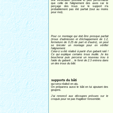
une vérification possible et plus performante
que celle de l'alignement des axes car le
perçage des trous sur le support n'a
probablement pas été parfait (tout au moins
pour moi).
Pour ce montage qui doit être presque parfait
(trous d'admission et d'échappement de 1.2,
fermeture de 0.25 de part et d'autre), on peut
se bricoler un montage pour en vérifier
l'alignement.
Celui-ci a été réalisé à partir d'un gabarit raté !
Ce qui explique certains trous inutile. Je les
boucherai puis percerai un nouveau trou à
l'aide du gabarit ... le foret de 2.3 entrera dans
un des trous du bâti.
supports du bâti
qui sera réalisé en alu.
On préparera aussi le bâti en lui ajoutant des
goujons.
J'ai renoncé aux découpes prévues sur le
croquis pour ne pas fragiliser l'ensemble.