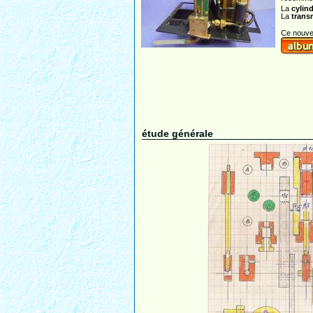
La
cylin
La
trans
Ce nouvea
étude générale