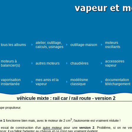
atelier, outillage,
moteurs
tous les albums
outillage-maison
calculs, usinages
oscillants
moteurs à
accessoires
autres moteurs
chaudières
balancier(s)
vapeur
vaporisation
mes amis et la
modélisme
documentation
instantanée
vapeur
classique
téléchargement
véhicule mixte : rail car / rail route - version 2
upe propulseur.
3
on 1
fonctionne bien mais, avec le moteur de 2 cm
, l'autonomie est vraiment réduite !
 essai de construction d'un
autre moteur
pour une
version 2
. Problème, si on ne ve
cer, il
va falloir l'adapter au châssis
et ce n'est pas vraiment évident.