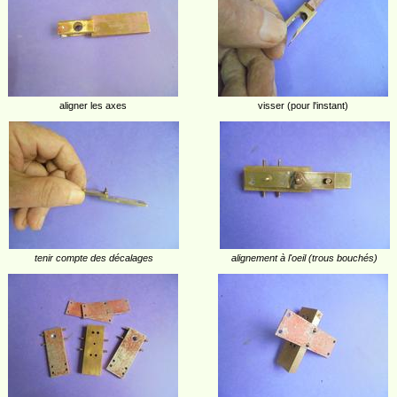
aligner les axes
visser (pour l'instant)
tenir compte des décalages
alignement à l'oeil (trous bouchés)