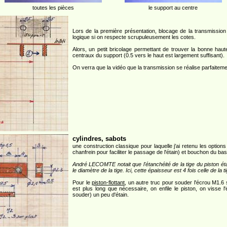
toutes les pièces
le support au centre
Lors de la première présentation, blocage de la transmission 
logique si on respecte scrupuleusement les cotes.
Alors, un petit bricolage permettant de trouver la bonne haut
centraux du support (0.5 vers le haut est largement suffisant).
On verra que la vidéo que la transmission se réalise parfaiteme
cylindres, sabots
une construction classique pour laquelle j'ai retenu les options
chanfrein pour faciliter le passage de l'étain) et bouchon du b
André LECOMTE notait que l'étanchéité de la tige du piston étai
le diamètre de la tige. Ici, cette épaisseur est 4 fois celle de la
Pour le
piston-flottant
, un autre truc pour souder l'écrou M1.6 s
est plus long que nécessaire, on enfile le piston, on visse l
souder) un peu d'étain.