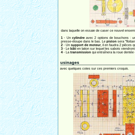
dans laquelle on essaie de caser ce nouvel ensembl
1
- Un
cylindre
avec 2 options de bouchons : une
presse-étoupe dans le bas. Le
piston
sera "flottan
2
- Un
support de moteur
, il en faudra 2 pièces 
3
- Le
bâti
en laiton sur lequel les sabots viendront
4
- La
transmission
qui entraînera la roue dentée 
usinages
avec quelques cotes sur ces premiers croquis.