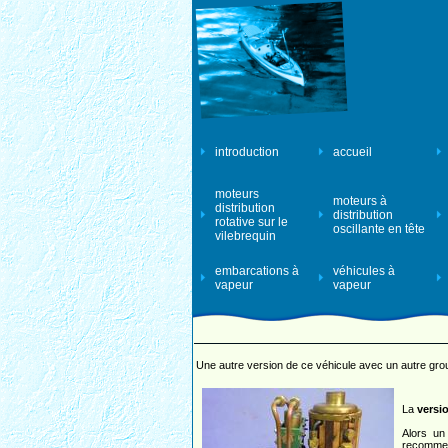
introduction
accueil
moteurs
moteurs à
distribution
distribution
rotative sur le
oscillante en tête
vilebrequin
embarcations à
véhicules à
vapeur
vapeur
Une autre version de ce véhicule avec un autre gro
La
versi
Alors un
recommen