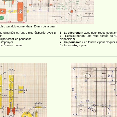
e : tout doit tourner dans 33 mm de largeur !
 simplifiée et l'autre plus élaborée avec un
5
- Le
vilebrequin
avec deux roues et un axe
t".
6
- L'essieu portant une roue dentée de 40 
qui porteront les poussoirs.
disponible !).
 s'appuyer.
7
- Un
poussoir
: il en faudra 2 pour plaquer 
de l'essieu moteur.
8
- Le
montage
prévu.