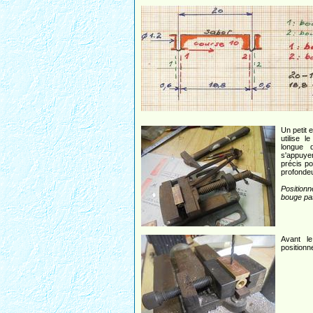
Un petit 
utilise 
longue 
s'appuye
précis p
profondeu
Position
bouge pa
Avant l
positionn