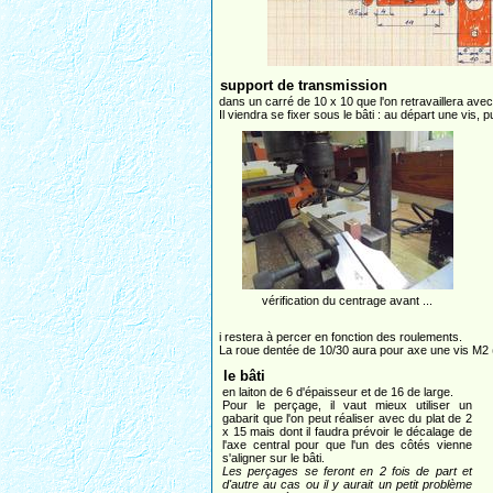
support de transmission
dans un carré de 10 x 10 que l'on retravaillera avec
Il viendra se fixer sous le bâti : au départ une vis, 
vérification du centrage avant ...
i restera à percer en fonction des roulements.
La roue dentée de 10/30 aura pour axe une vis M2 (t
le bâti
en laiton de 6 d'épaisseur et de 16 de large.
Pour le perçage, il vaut mieux utiliser un
gabarit que l'on peut réaliser avec du plat de 2
x 15 mais dont il faudra prévoir le décalage de
l'axe central pour que l'un des côtés vienne
s'aligner sur le bâti.
Les perçages se feront en 2 fois de part et
d'autre au cas ou il y aurait un petit problème