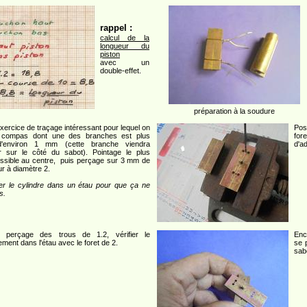
rappel :
calcul de la
longueur du
piston
avec un
double-effet.
préparation à la soudure
exercice de traçage intéressant pour lequel on
Posi
le compas dont une des branches est plus
for
d'environ 1 mm (cette branche viendra
d'a
r sur le côté du sabot). Pointage le plus
ossible au centre, puis perçage sur 3 mm de
r à diamètre 2.
ner le cylindre dans un étau pour que ça ne
s.
e perçage des trous de 1.2, vérifier le
Enc
ement dans l'étau avec le foret de 2.
se 
sab