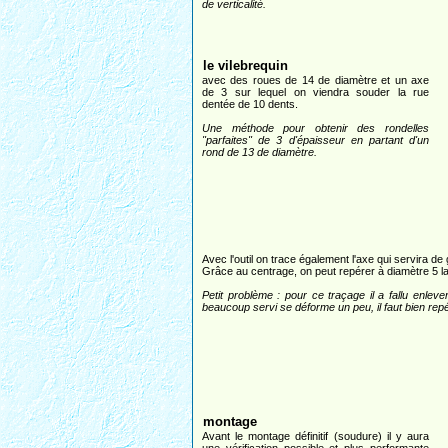
de verticalité.
le vilebrequin
avec des roues de 14 de diamètre et un axe
de 3 sur lequel on viendra souder la rue
dentée de 10 dents.
Une méthode pour obtenir des rondelles
"parfaites" de 3 d'épaisseur en partant d'un
rond de 13 de diamètre.
Avec l'outil on trace également l'axe qui servira d
Grâce au centrage, on peut repérer à diamètre 5 l
Petit problème : pour ce traçage il a fallu enle
beaucoup servi se déforme un peu, il faut bien repé
montage
Avant le montage définitif (soudure) il y aura