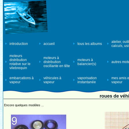
atelier, outi
introduction
accueil
tous les albums
calculs, us
moteurs
moteurs à
distribution
moteurs à
distribution
autres mot
rotative sur le
balancier(s)
oscillante en tête
vilebrequin
embarcations à
véhicules à
vaporisation
mes amis e
vapeur
vapeur
instantanée
vapeur
roues de véhi
Encore quelques modèles ...