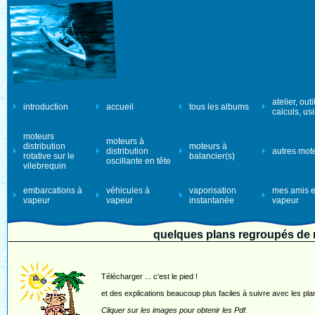
atelier, outi
introduction
accueil
tous les albums
calculs, us
moteurs
moteurs à
distribution
moteurs à
distribution
autres mot
rotative sur le
balancier(s)
oscillante en tête
vilebrequin
embarcations à
véhicules à
vaporisation
mes amis e
vapeur
vapeur
instantanée
vapeur
quelques plans regroupés de
Télécharger ... c'est le pied !
et des explications beaucoup plus faciles à suivre avec les pla
Cliquer sur les images pour obtenir les Pdf.