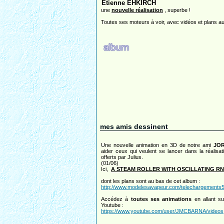
Etienne EHKIRCH
une
nouvelle réalisation
, superbe !
Toutes ses moteurs à voir, avec vidéos et plans a
mes amis dessinent
Une nouvelle animation en 3D de notre ami
JOR
aider ceux qui veulent se lancer dans la réalisat
offerts par Julius.
(01/06)
Ici,
A STEAM ROLLER WITH OSCILLATING R
dont les plans sont au bas de cet album :
http://www.modelesavapeur.com/telechargements5
Accédez à
toutes ses animations
en allant s
Youtube :
https://www.youtube.com/user/JMCBARNA/videos