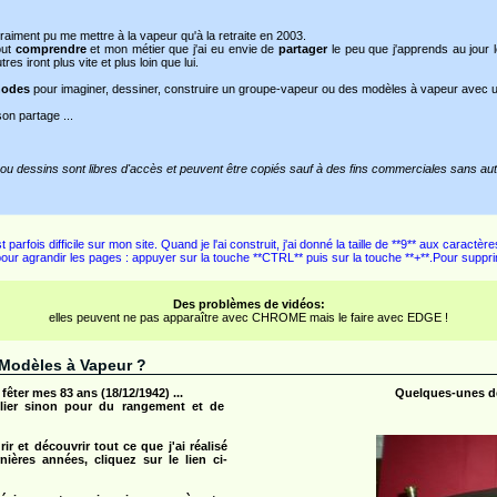
raiment pu me mettre à la vapeur qu'à la retraite en 2003.
out
comprendre
et mon métier que j'ai eu envie de
partager
le peu que j'apprends au jour l
es iront plus vite et plus loin que lui.
hodes
pour imaginer, dessiner, construire un groupe-vapeur ou des modèles à vapeur avec 
on partage ...
ou dessins sont libres d'accès et peuvent être copiés sauf à des fins commerciales sans auto
rfois difficile sur mon site. Quand je l'ai construit, j'ai donné la taille de **9** aux caractères
 pour agrandir les pages : appuyer sur la touche **CTRL** puis sur la touche **+**.Pour supp
Des problèmes de vidéos:
elles peuvent ne pas apparaître avec CHROME mais le faire avec EDGE !
t Modèles à Vapeur ?
fêter mes 83 ans (18/12/1942) ...
Quelques-unes de 
elier sinon pour du rangement et de
ir et découvrir tout ce que j'ai réalisé
ières années, cliquez sur le lien ci-