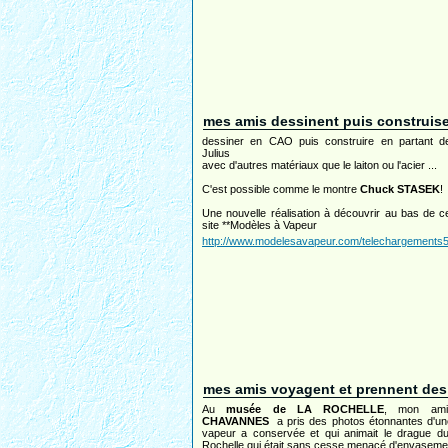
mes amis dessinent puis construis
dessiner en CAO puis construire en partant d
Julius
avec d'autres matériaux que le laiton ou l'acier ...
C'est possible comme le montre
Chuck STASEK
!
Une nouvelle réalisation à découvrir au bas de c
site **Modèles à Vapeur
http://www.modelesavapeur.com/telechargements5
mes amis voyagent et prennent de
Au
musée de LA ROCHELLE
, mon a
CHAVANNES
a pris des photos étonnantes d'u
vapeur a conservée et qui animait le drague d
Rochelle qui était sans cesse menacé d'envaseme