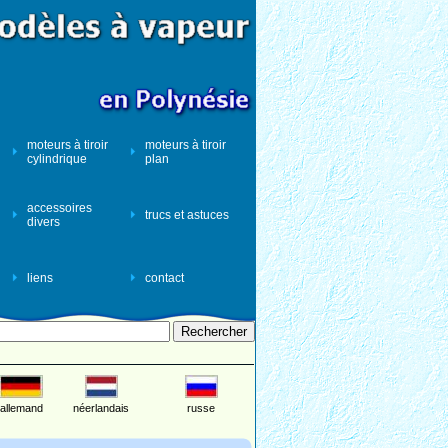
moteurs à tiroir
moteurs à tiroir
cylindrique
plan
accessoires
trucs et astuces
divers
liens
contact
allemand
néerlandais
russe