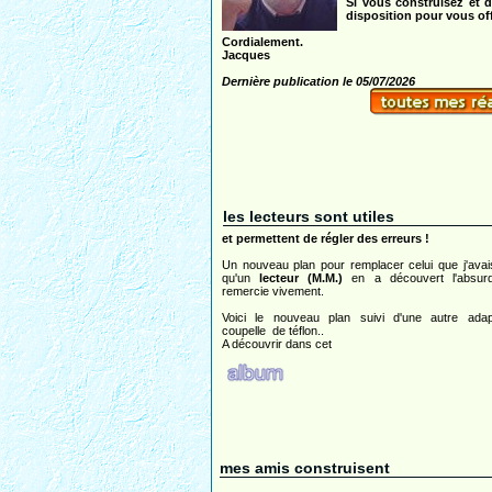
Si vous construisez et d
disposition pour vous offr
Cordialement.
Jacques
Dernière publication le 05/07/2026
les lecteurs sont utiles
et permettent de régler des erreurs !
Un nouveau plan pour remplacer celui que j'avai
qu'un
lecteur (M.M.)
en a découvert l'absurdi
remercie vivement.
Voici le nouveau plan suivi d'une autre adap
coupelle de téflon..
A découvrir dans cet
mes amis construisent