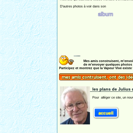
D'autres photos à voir dans son
Mes amis construisent, m'envoi
de m'envoyer quelques photos ou
Participez et montrez que la Vapeur Vive existe 
les plans de Juliu
Pour alléger ce site, un no