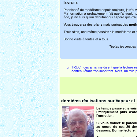
Ia ora na
,
Passionné de modélisme depuis toujours, je n'ai v
Ma formation a probablement fait que j'ai voulu t
âge, je ne suis qu'un débutant qui espère que d'autr
Vous trouverez des
plans
mais surtout des
mét
Trois sites, une même passion : le modélisme et s
Bonne visite à toutes et à tous.
Toutes les images 
un TRUC : des amis me disent que la lecture est pa
contenu étant trop important. Alors, un truc
dernières réalisations sur Vapeur e
Le temps passe et je vais 
Pratiquement plus d'at
l'entretien.
Si vous voulez le parcour
au cours de ces 20 dern
dessous. Bonne lecture.