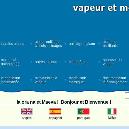
atelier, outillage,
moteurs
tous les albums
outillage-maison
calculs, usinages
oscillants
moteurs à
accessoires
autres moteurs
chaudières
balancier(s)
vapeur
vaporisation
mes amis et la
modélisme
documentation
instantanée
vapeur
classique
téléchargement
Ia ora na et Maeva ! Bonjour et Bienvenue !
italien
anglais
espagnol
portugais