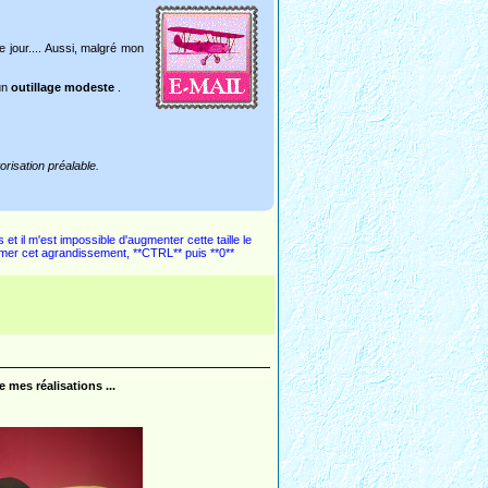
e jour.... Aussi, malgré mon
un
outillage modeste
.
risation préalable.
 et il m'est impossible d'augmenter cette taille le
rimer cet agrandissement, **CTRL** puis **0**
mes réalisations ...