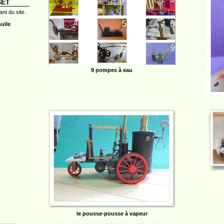
SET
ant du site .
uile
9 pompes à eau
le pousse-pousse à vapeur