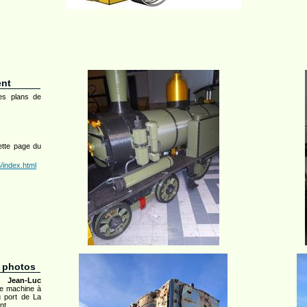
ent
es plans de
ette page du
/index.html
s photos
mi
Jean-Luc
ne machine à
u port de La
nt,