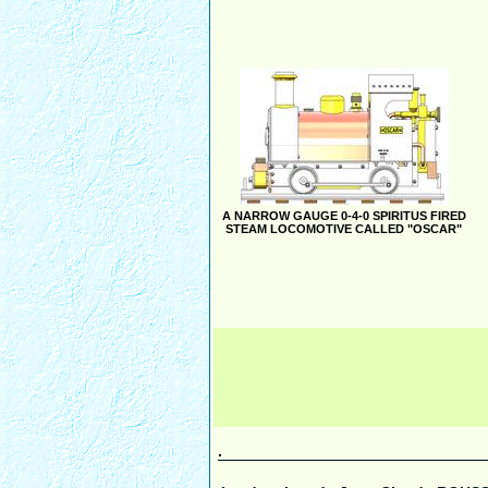
A NARROW GAUGE 0-4-0 SPIRITUS FIRED
STEAM LOCOMOTIVE CALLED "OSCAR"
.