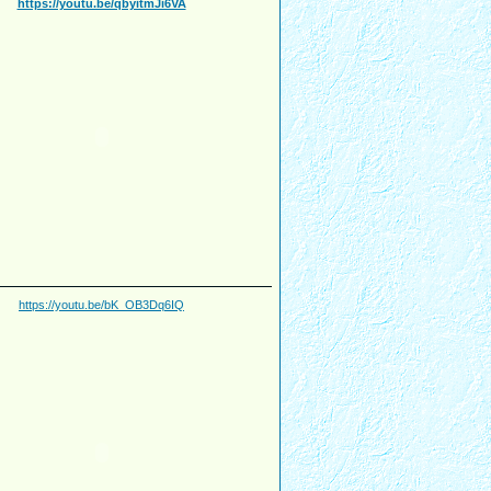
https://youtu.be/qbyitmJi6VA
https://youtu.be/bK_OB3Dq6IQ