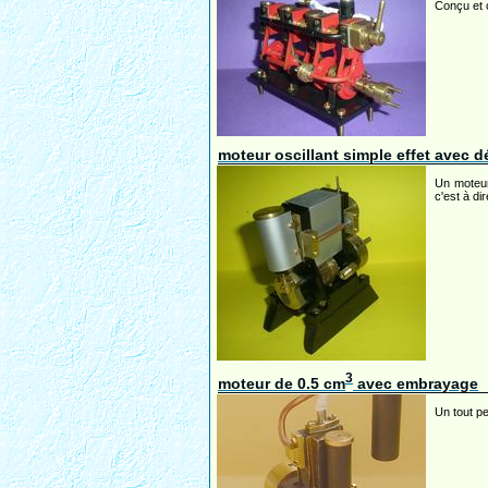
Conçu et c
moteur oscillant simple effet avec 
Un moteur 
c'est à di
3
moteur de 0.5 cm
avec embrayage
Un tout p