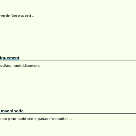
er de faire plus petit ...
iquement
scillant monté obliquement.
 machinerie
 une petite machinerie en partant d'un oscillant ...