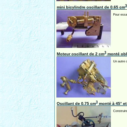
3
mini bicylindre oscillant de 0.65 cm
Pour essay
3
Moteur oscillant de 2 cm
monté obl
Un autre o
3
Oscillant de 0.75 cm
monté à 45° et
Construire