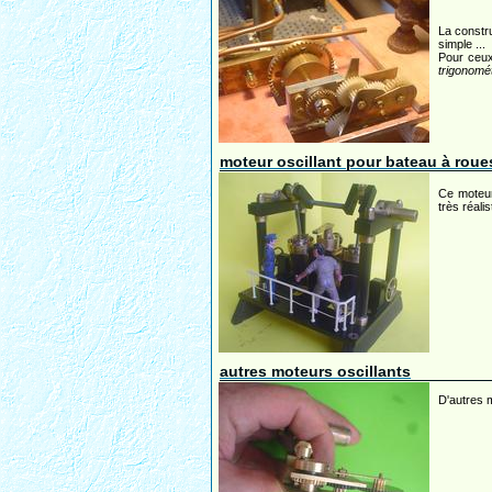
La constr
simple ...
Pour ceux
trigonomét
moteur oscillant pour bateau à roues
Ce moteur
très réalist
autres moteurs oscillants
D'autres m