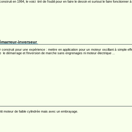
onstruit en 1994, le voici tiré de l'oubli pour en faire le dessin et surtout le faire fonctionner à 
démarreur-inverseur
construit pour une expérience : mettre en application pour un moteur oscillant à simple effet
re le démarrage et l'inversion de marche sans engrenages ni moteur électrique ...
etit moteur de faible cylindrée mais avec un embrayage.