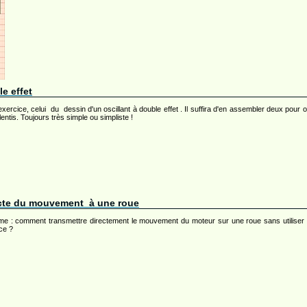
e effet
exercice, celui du dessin d'un oscillant à double effet . Il suffira d'en assembler deux pou
alentis. Toujours très simple ou simpliste !
recte du mouvement à une roue
me : comment transmettre directement le mouvement du moteur sur une roue sans utiliser
ce ?