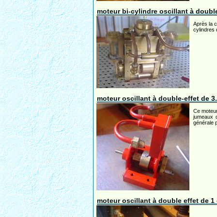
moteur bi-cylindre oscillant à doubl
Après la c
cylindres 
moteur oscillant à double-effet de 3
Ce moteur 
jumeaux q
générale p
moteur oscillant à double effet de 1