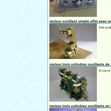
moteur oscillant simple effet avec v
Petit osci
moteur trois cylindres oscillants de
Et voici l
moteur trois cylindres oscillants en 