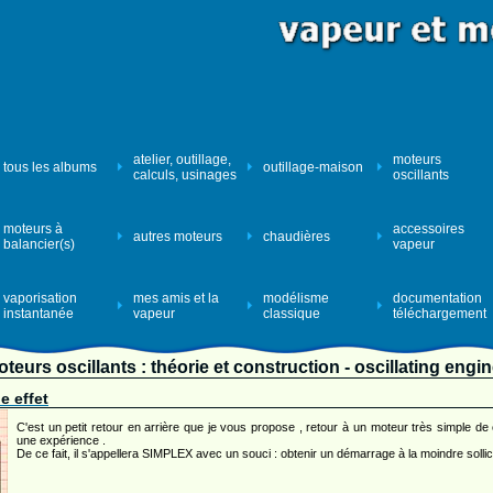
atelier, outillage,
moteurs
tous les albums
outillage-maison
calculs, usinages
oscillants
moteurs à
accessoires
autres moteurs
chaudières
balancier(s)
vapeur
vaporisation
mes amis et la
modélisme
documentation
instantanée
vapeur
classique
téléchargement
teurs oscillants : théorie et construction - oscillating engi
e effet
C'est un petit retour en arrière que je vous propose , retour à un moteur très simple de
une expérience .
De ce fait, il s'appellera SIMPLEX avec un souci : obtenir un démarrage à la moindre sollicit