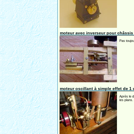
moteur avec inverseur pour châssis 
Pas toujou
moteur oscillant à simple effet de 1
Après le 
les plans.