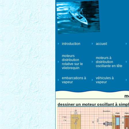
introduction
accueil
moteurs
moteurs à
distribution
distribution
rotative sur le
oscillante en tête
vilebrequin
embarcations à
véhicules à
vapeur
vapeur
mo
dessiner un moteur oscillant à simpl