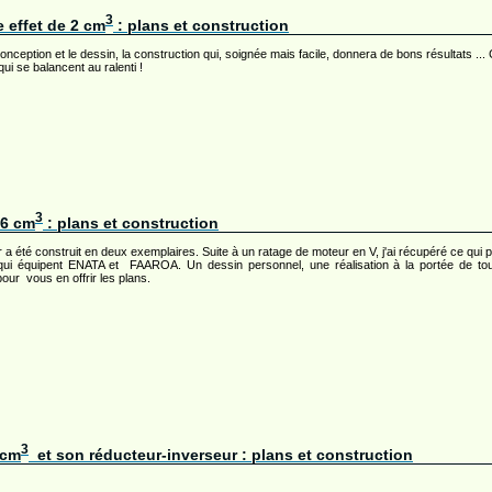
3
e effet de 2 cm
: plans et construction
onception et le dessin, la construction qui, soignée mais facile, donnera de bons résultats ...
qui se balancent au ralenti !
3
.6 cm
: plans et construction
a été construit en deux exemplaires. Suite à un ratage de moteur en V, j'ai récupéré ce qui 
ui équipent ENATA et FAAROA. Un dessin personnel, une réalisation à la portée de tous 
our vous en offrir les plans.
3
 cm
et son réducteur-inverseur : plans et construction