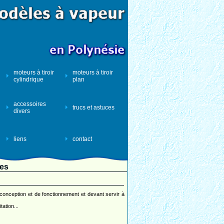
moteurs à tiroir
moteurs à tiroir
cylindrique
plan
accessoires
trucs et astuces
divers
liens
contact
nes
 conception et de fonctionnement et devant servir à
ation...