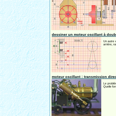
dessiner un moteur oscillant à doubl
Un autre 
arrière, r
moteur oscillant : transmission di
Le problè
Quelle for