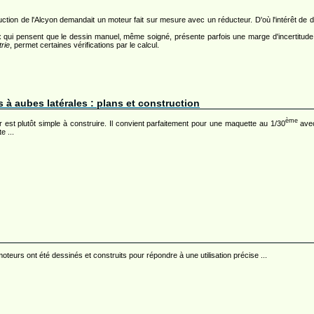
uction de l'Alcyon demandait un moteur fait sur mesure avec un réducteur. D'où l'intérêt de 
 qui pensent que le dessin manuel, même soigné, présente parfois une marge d'incertitud
rie
, permet certaines vérifications par le calcul.
 à aubes latérales : plans et construction
ème
 est plutôt simple à construire. Il convient parfaitement pour une maquette au 1/30
avec
e ...
oteurs ont été dessinés et construits pour répondre à une utilisation précise ...