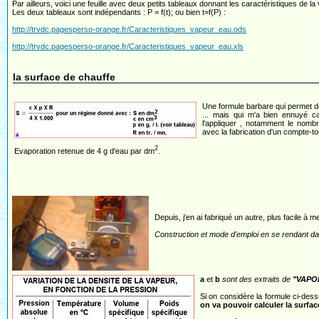
Par ailleurs, voici une feuille avec deux petits tableaux donnant les caractéristiques de la
Les deux tableaux sont indépendants : P = f(t); ou bien t=f(P) :
http://trvdc.pagesperso-orange.fr/Caracteristiques_vapeur_eau.ods
http://trvdc.pagesperso-orange.fr/Caracteristiques_vapeur_eau.xls
la surface de chauffe
Une formule barbare qui permet de
... mais qui m'a bien ennuyé c
l'appliquer , notamment le nombr
avec la fabrication d'un compte-to
2
Evaporation retenue de 4 g d'eau par dm
.
Depuis, j'en ai fabriqué un autre, plus facile à me
Construction et mode d'emploi en se rendant dans
a
et
b
sont des extraits de
"VAPO
Si on considère la formule ci-dess
on va pouvoir calculer la surfa