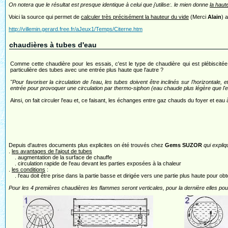
On notera que le résultat est presque identique à celui que j'utilise:. le mien donne
la haut
Voici la source qui permet de
calculer très précisément la hauteur du vide
(Merci
Alain
) 
http://villemin.gerard.free.fr/aJeux1/Temps/Citerne.htm
chaudières à tubes d'eau
Comme cette chaudière pour les essais, c'est le type de chaudière qui est plébiscitée
particulière des tubes avec une entrée plus haute que l'autre ?
"Pour favoriser la circulation de l'eau, les tubes doivent être inclinés sur l'horizontale,
entrée pour provoquer une circulation par thermo-siphon (eau chaude plus légère que l'e
Ainsi, on fait circuler l'eau et, ce faisant, les échanges entre gaz chauds du foyer et eau
Depuis d'autres documents plus explicites on été trouvés chez
Gems SUZOR
qui expliq
.
les avantages de l'ajout de tubes
. augmentation de la surface de chauffe
. circulation rapide de l'eau devant les parties exposées à la chaleur
.
les conditions
:
. l'eau doit être prise dans la partie basse et dirigée vers une partie plus haute pour 
Pour les 4 premières chaudières les flammes seront verticales, pour la dernière elles pour