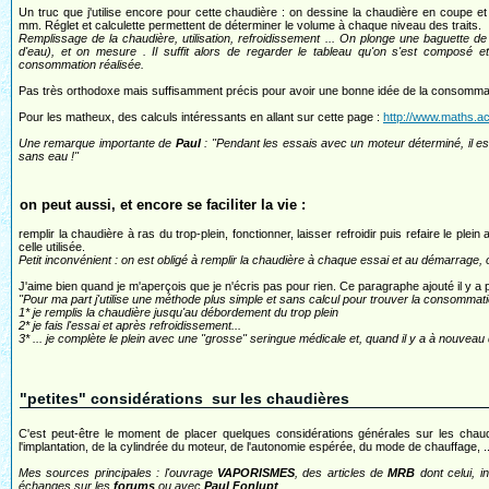
Un truc que j'utilise encore pour cette chaudière : on dessine la chaudière en coupe et
mm. Réglet et calculette permettent de déterminer le volume à chaque niveau des traits.
Remplissage de la chaudière, utilisation, refroidissement ... On plonge une baguette de
d'eau), et on mesure . Il suffit alors de regarder le tableau qu'on s'est composé e
consommation réalisée.
Pas très orthodoxe mais suffisamment précis pour avoir une bonne idée de la consommat
Pour les matheux, des calculs intéressants en allant sur cette page :
http://www.maths.ac-
Une remarque importante de
Paul
: "Pendant les essais avec un moteur déterminé, il e
sans eau !"
on peut aussi, et encore se faciliter la vie :
remplir la chaudière à ras du trop-plein, fonctionner, laisser refroidir puis refaire le ple
celle utilisée.
Petit inconvénient : on est obligé à remplir la chaudière à chaque essai et au démarrage,
J'aime bien quand je m'aperçois que je n'écris pas pour rien. Ce paragraphe ajouté il y a 
"Pour ma part j'utilise une méthode plus simple et sans calcul pour trouver la consommat
1* je remplis la chaudière jusqu'au débordement du trop plein
2* je fais l'essai et après refroidissement...
3* ... je complète le plein avec une "grosse" seringue médicale et, quand il y a à nouvea
"petites" considérations sur les chaudières
C'est peut-être le moment de placer quelques considérations générales sur les chaud
l'implantation, de la cylindrée du moteur, de l'autonomie espérée, du mode de chauffage, .
Mes sources principales : l'ouvrage
VAPORISMES
, des articles de
MRB
dont celui, i
échanges sur les
forums
ou avec
Paul Fonlupt
.