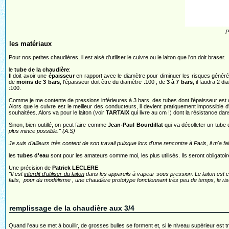
P
les matériaux
Pour nos petites chaudières, il est aisé d'utiliser le cuivre ou le laiton que l'on doit braser.
le
tube de la chaudière
:
Il doit avoir une
épaisseur
en rapport avec le diamètre pour diminuer les risques génér
de
moins de 3 bars
, l'épaisseur doit être du diamètre :100 ; de
3 à 7 bars
, il faudra 2 d
:100.
Comme je me contente de pressions inférieures à 3 bars, des tubes dont l'épaisseur est
Alors que le cuivre est le meilleur des conducteurs, il devient pratiquement impossible
souhaitées. Alors va pour le laiton (voir
TARTAIX
qui livre au cm !) dont la résistance da
Sinon, bien outillé, on peut faire comme
Jean-Paul Bourdillat
qui va décolleter un tube
plus mince possible." (A.S)
Je suis d'ailleurs très content de son travail puisque lors d'une rencontre à Paris, il m'a fa
les
tubes d'eau
sont pour les amateurs comme moi, les plus utilisés. Ils seront obligatoir
Une précision de
Patrick LECLERE
:
"Il est
interdit d'utiliser du laiton
dans les appareils à vapeur sous pression. Le laiton est ca
faits, pour du modélisme , une chaudière prototype fonctionnant très peu de temps, le risq
remplissage de la chaudière aux 3/4
Quand l'eau se met à bouillir, de grosses bulles se forment et, si le niveau supérieur est