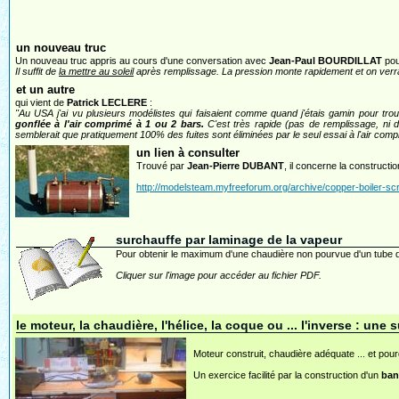
un nouveau truc
Un nouveau truc appris au cours d'une conversation avec
Jean-Paul BOURDILLAT
pour
Il suffit de
la mettre au soleil
après remplissage. La pression monte rapidement et on verra fa
et un autre
qui vient de
Patrick LECLERE
:
"Au USA j'ai vu plusieurs modélistes qui faisaient comme quand j'étais gamin pour tro
gonflée à l'air comprimé à 1 ou 2 bars.
C'est très rapide (pas de remplissage, ni d
semblerait que pratiquement 100% des fuites sont éliminées par le seul essai à l'air com
un lien à consulter
Trouvé par
Jean-Pierre DUBANT
, il concerne la constructi
http://modelsteam.myfreeforum.org/archive/copper-boiler-scra
surchauffe par laminage de la vapeur
Pour obtenir le maximum d'une chaudière non pourvue d'un tube de 
Cliquer sur l'image pour accéder au fichier PDF.
le moteur, la chaudière, l'hélice, la coque ou ... l'inverse : une 
Moteur construit, chaudière adéquate ... et pour
Un exercice facilité par la construction d'un
ban