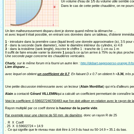
Un volume d'eau de 1/5 du volume utile semble cor
Dans le cas de cette petite chaudière, on ne pour
Un lien malheureusement disparu dont je donne quand même la démarche ...
et avec lequel il était possible, en entrant ses données dans un tableau, d'obtenir imméd
1
- introduire dans la première case (liquid level) une donnée approximative (ici, 3.5 po
2
- dans la seconde (tank diameter), noter le diamètre intérieur du cylindre, ici 4.8
3
- dans la troisième (tank lenght), inscrire le chiffre 1 : tranche de 1 cm ou 1 m
Il suffit de faire ensuite varier la donnée
1
jusqu'à ce qu'on arrive à 75% ou le plus proche
Une seconde page concerne les chaudières verticales.
Charly
, sur le même forum m'a fourni un autre lien :
http://debart.pagesperso-orange.fr/t
Lien disparu ...
avec lequel on obtient
un coefficient de 0.7
. En faisant D x 0.7 on obtient h =
3.36
, très
Une petite discussion intéressante avec un lecteur (
Alain Mordillat
) qui m'a d'ailleurs p
Alain
a contacté
Gérard VILLEMIN
qui a calculé un coefficient permettant de connaître l
Voici le coefficient :0,596027246700483 que l'on doit utiliser en relation avec le rayon de la
Rayon multiplié par ce coeff donne la
hauteur de la partie vide
.
Par exemple pour une citerne de 50 mm de diamètre
. donc un rayon R de 25
. R X Coeff
. 25 X 0.59602724 = 14.9
. Ce qui signifie que le niveau max doit être à 14.9 du haut ou 50-14.9 = 35.1 du bas.