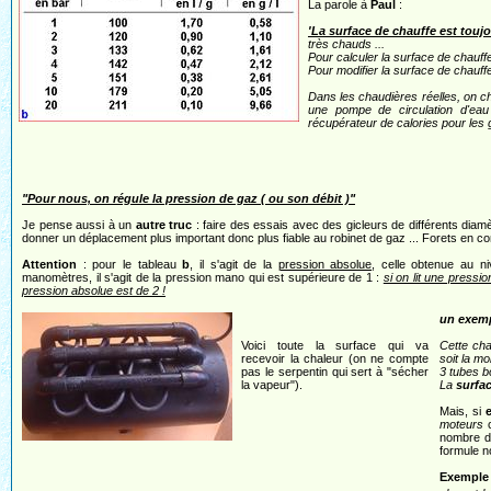
La parole à
Paul
:
'La surface de chauffe est touj
très chauds ...
Pour calculer la surface de chauff
Pour modifier la surface de chauffe
Dans les chaudières réelles, on ch
une pompe de circulation d'eau 
récupérateur de calories pour les
"Pour nous, on régule la pression de gaz ( ou son débit )"
Je pense aussi à un
autre truc
: faire des essais avec des gicleurs de différents diamèt
donner un déplacement plus important donc plus fiable au robinet de gaz ... Forets en 
Attention
: pour le tableau
b
, il s'agit de la
pression absolue
, celle obtenue au n
manomètres, il s'agit de la pression mano qui est supérieure de 1 :
si on lit une pressi
pression absolue est de 2 !
un exemp
Voici toute la surface qui va
Cette cha
recevoir la chaleur (on ne compte
soit la m
pas le serpentin qui sert à "sécher
3 tubes b
la vapeur").
La
surfa
Mais, si
moteurs
c
nombre de
formule n
Exemple 