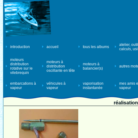
atelier, outi
introduction
accueil
tous les albums
calculs, us
moteurs
moteurs à
distribution
moteurs à
distribution
autres mot
rotative sur le
balancier(s)
oscillante en tête
vilebrequin
embarcations à
véhicules à
vaporisation
mes amis e
vapeur
vapeur
instantanée
vapeur
réalisatio