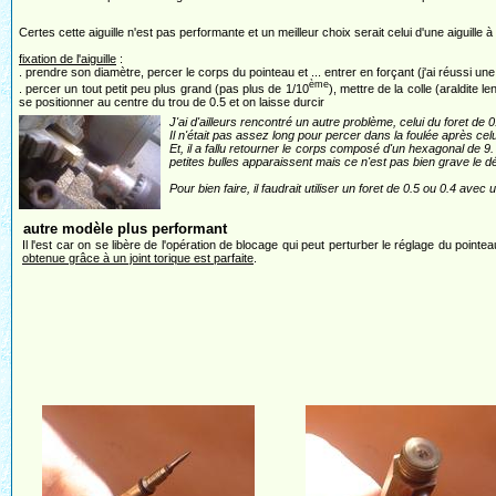
Certes cette aiguille n'est pas performante et un meilleur choix serait celui d'une aiguille 
fixation de l'aiguille
:
. prendre son diamètre, percer le corps du pointeau et ... entrer en forçant (j'ai réussi une 
ème
. percer un tout petit peu plus grand (pas plus de 1/10
), mettre de la colle (araldite l
se positionner au centre du trou de 0.5 et on laisse durcir
J'ai d'ailleurs rencontré un autre problème, celui du foret de 0
Il n'était pas assez long pour percer dans la foulée après celui
Et, il a fallu retourner le corps composé d'un hexagonal de 9. 
petites bulles apparaissent mais ce n'est pas bien grave le d
Pour bien faire, il faudrait utiliser un foret de 0.5 ou 0.4 av
autre modèle plus performant
Il l'est car on se libère de l'opération de blocage qui peut perturber le réglage du pointeau ;
obtenue grâce à un joint torique est parfaite
.