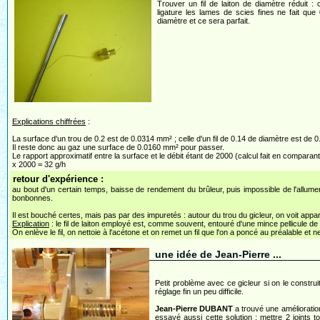
Trouver un fil de laiton de diamètre réduit : c
ligature les lames de scies fines ne fait que
diamètre et ce sera parfait.
Explications chiffrées
:
La surface d'un trou de 0.2 est de 0.0314 mm² ; celle d'un fil de 0.14 de diamètre est de
Il reste donc au gaz une surface de 0.0160 mm² pour passer.
Le rapport approximatif entre la surface et le débit étant de 2000 (calcul fait en comparan
x 2000 = 32 g/h
retour d'expérience :
au bout d'un certain temps, baisse de rendement du brûleur, puis impossible de l'allume
bonbonnes.
Il est bouché certes, mais pas par des impuretés : autour du trou du gicleur, on voit appar
Explication
: le fil de laiton employé est, comme souvent, entouré d'une mince pellicule de 
On enlève le fil, on nettoie à l'acétone et on remet un fil que l'on a poncé au préalable et n
une idée de Jean-Pierre ...
Petit problème avec ce gicleur si on le construit 
réglage fin un peu difficile.
Jean-Pierre DUBANT
a trouvé une amélioratio
essayé aussi cette solution : mettre
2 joints t