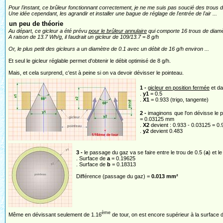
Pour l'instant, ce brûleur fonctionnant correctement, je ne me suis pas soucié des trous d
Une idée cependant, les agrandir et installer une bague de réglage de l'entrée de l'air ...
un peu de théorie
Au départ, ce gicleur a été prévu
pour le brûleur annulaire
qui comporte 16 trous de diamè
A raison de 13.7 Wh/g, il faudrait un gicleur de 109/13.7 = 8 g/h
Or, le plus petit des gicleurs a un diamètre de 0.1 avec un débit de 16 g/h environ ...
Et seul le gicleur réglable permet d'obtenir le débit optimisé de 8 g/h.
Mais, et cela surprend, c'est à peine si on va devoir dévisser le pointeau.
1 -
gicleur en position fermée
et da
.
y1
= 0.5
.
X1
= 0.933 (trigo, tangente)
2 -
imaginons que l'on dévisse le p
= 0.03125 mm
.
X2
devient : 0.933 - 0.03125 = 0.
.
y2
devient 0.483
3 -
le passage du gaz va se faire entre le trou de 0.5 (
a
) et l
. Surface de
a
= 0.19625
. Surface de
b
= 0.18313
Différence (passage du gaz) =
0.013 mm²
ème
Même en dévissant seulement de 1.16
de tour, on est encore supérieur à la surface d