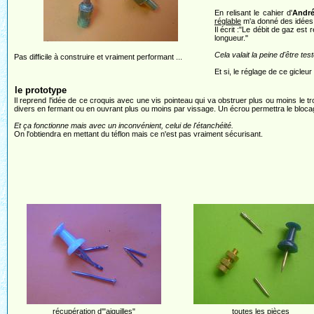
En relisant le cahier d'
Andr
réglable
m'a donné des idées
Il écrit :"Le débit de gaz est
longueur."
Cela valait la peine d'être testé
Pas difficile à construire et vraiment performant ...
Et si, le réglage de ce gicleu
le prototype
Il reprend l'idée de ce croquis avec une vis pointeau qui va obstruer plus ou moins le t
divers en fermant ou en ouvrant plus ou moins par vissage. Un écrou permettra le blocag
Et ça fonctionne mais avec un inconvénient, celui de l'étanchéité.
On l'obtiendra en mettant du téflon mais ce n'est pas vraiment sécurisant.
récupération d'"aiguilles"
toutes les pièces