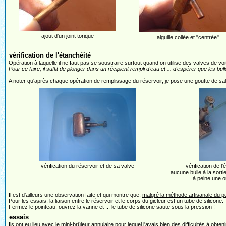
ajout d'un joint torique
aiguille collée et "centrée"
vérification de l'étanchéité
Opération à laquelle il ne faut pas se soustraire surtout quand on utilise des valves de voit
Pour ce faire, il suffit de plonger dans un récipient rempli d'eau et ... d'espérer que les bul
A noter qu'après chaque opération de remplissage du réservoir, je pose une goutte de sali
vérification du réservoir et de sa valve
vérification de l
aucune bulle à la sorti
à peine une ou
Il est d'ailleurs une observation faite et qui montre que,
malgré la méthode artisanale du p
Pour les essais, la liaison entre le réservoir et le corps du gicleur est un tube de silicone.
Fermez le pointeau, ouvrez la vanne et ... le tube de silicone saute sous la pression !
essais
Ils ont eu lieu avec le mini-brûleur annulaire pour lequel j'avais bien des difficultés à obten