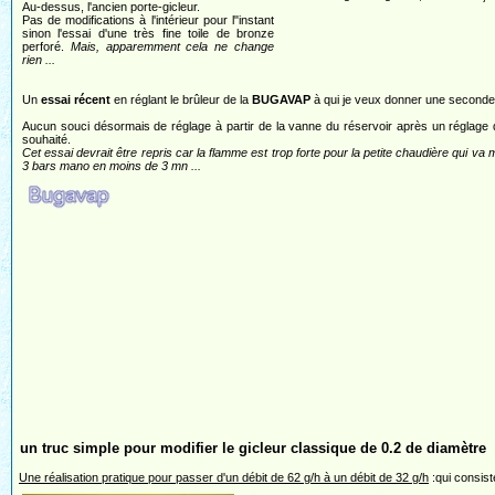
Au-dessus, l'ancien porte-gicleur.
Pas de modifications à l'intérieur pour l"instant
sinon l'essai d'une très fine toile de bronze
perforé.
Mais, apparemment cela ne change
rien ...
Un
essai récent
en réglant le brûleur de la
BUGAVAP
à qui je veux donner une seconde 
Aucun souci désormais de réglage à partir de la vanne du réservoir après un réglage 
souhaité.
Cet essai devrait être repris car la flamme est trop forte pour la petite chaudière qui va 
3 bars mano en moins de 3 mn ...
un truc simple pour modifier le gicleur classique de 0.2 de diamètre
Une réalisation pratique pour passer d'un débit de 62 g/h à un débit de 32 g/h
:qui consist