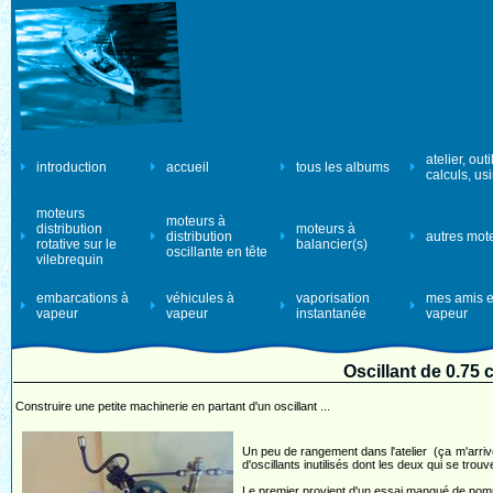
atelier, outi
introduction
accueil
tous les albums
calculs, us
moteurs
moteurs à
distribution
moteurs à
distribution
autres mot
rotative sur le
balancier(s)
oscillante en tête
vilebrequin
embarcations à
véhicules à
vaporisation
mes amis e
vapeur
vapeur
instantanée
vapeur
Oscillant de 0.75 
Construire une petite machinerie en partant d'un oscillant ...
Un peu de rangement dans l'atelier (ça m'arrive
d'oscillants inutilisés dont les deux qui se trouve
Le premier provient d'un essai manqué de pomp