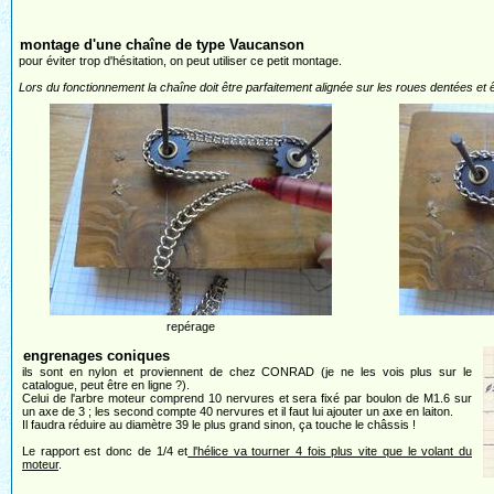
montage d'une chaîne de type Vaucanson
pour éviter trop d'hésitation, on peut utiliser ce petit montage.
Lors du fonctionnement la chaîne doit être parfaitement alignée sur les roues dentées et
repérage
engrenages coniques
ils sont en nylon et proviennent de chez CONRAD (je ne les vois plus sur le
catalogue, peut être en ligne ?).
Celui de l'arbre moteur comprend 10 nervures et sera fixé par boulon de M1.6 sur
un axe de 3 ; les second compte 40 nervures et il faut lui ajouter un axe en laiton.
Il faudra réduire au diamètre 39 le plus grand sinon, ça touche le châssis !
Le rapport est donc de 1/4 et
l'hélice va tourner 4 fois plus vite que le volant du
moteur
.