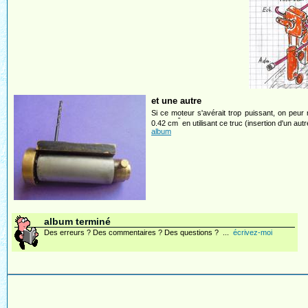
et une autre
Si ce moteur s'avérait trop puissant, on peur
"
0.42 cm
en utilisant ce truc (insertion d'un au
album
album terminé
Des erreurs ? Des commentaires ? Des questions ? ...
écrivez-moi