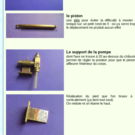
le piston
une
idée
pour éviter la difficulté à monter 
torique sur un petit rond de 4 : où ça serre trop
le déplacement ne produit aucun effet
Le support de la pompe
dont l'axe se trouve à 20 au-dessus du châssis
permet de régler la position pour que le pisto
affleurer l'intérieur du corps.
Réalisation du pied que l'on brase à l
verticalement (ça tient tout seul).
On nettoie et on étame le haut.