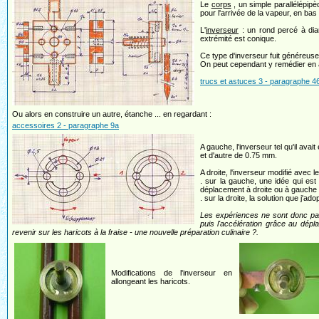
Le
corps
, un simple parallélépipè
pour l'arrivée de la vapeur, en bas
L'
inverseur
: un rond percé à dia
extrémité est conique.
Ce type d'inverseur fuit généreuse
On peut cependant y remédier en a
trucs et astuces 3 - paragraphe 4
Ou alors en construire un autre, étanche ... en regardant :
accessoires 2 - paragraphe 9a
A gauche, l'inverseur tel qu'il ava
et d'autre de 0.75 mm.
A droite, l'inverseur modifié avec 
. sur la gauche, une idée qui est
déplacement à droite ou à gauche do
. sur la droite, la solution que j'a
Les expériences ne sont donc pas 
puis l'accélération grâce au dép
revenir sur les haricots à la fraise - une nouvelle préparation culinaire ?.
Modifications de l'inverseur en
allongeant les haricots.