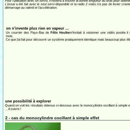
Pour l'utilisation avec un servo, il restera à trouver la bonne longueur du bras pour obten
L'essai a été fait avec le seul servi disponible et la radio 2 voies n'a pas de levier cranté
démarrage au ralenti et l'accélération.
on n'invente plus rien en vapeur ...
Un courrier des Pays-Bas de
Félix Heulke
m'invitait à visionner une vidéo postée il 
mois.
Ce que j'ai fait pour découvrir un système pratiquement identique mais beaucoup plus élé
une possibilité à explorer
Quand on voit les résultats obtenus ci-dessous avec le monocylindre oscillant à simple 
... A suivre !
2 - cas du monocylindre oscillant à simple effet