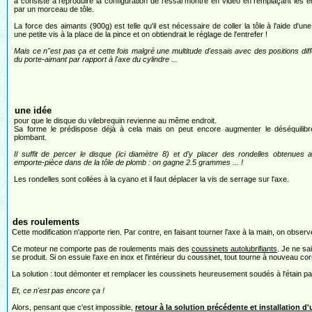
a consisté à reproduire la configuration de l'essai montré en vidéo en remplaçant les 
par un morceau de tôle.
La force des aimants (900g) est telle qu'il est nécessaire de coller la tôle à l'aide d'une
une petite vis à la place de la pince et on obtiendrait le réglage de l'entrefer !
Mais ce n''est pas ça et cette fois malgré une multitude d'essais avec des positions dif
du porte-aimant par rapport à l'axe du cylindre ...
une idée
pour que le disque du vilebrequin revienne au même endroit.
Sa forme le prédispose déjà à cela mais on peut encore augmenter le déséquilibr
plombant.
Il suffit de percer le disque (ici diamètre 8) et d'y placer des rondelles obtenues
emporte-pièce dans de la tôle de plomb : on gagne 2.5 grammes ... !
Les rondelles sont collées à la cyano et il faut déplacer la vis de serrage sur l'axe.
des roulements
Cette modification n'apporte rien. Par contre, en faisant tourner l'axe à la main, on obse
Ce moteur ne comporte pas de roulements mais des
coussinets autolubrifiants
. Je ne sa
se produit. Si on essuie l'axe en inox et l'intérieur du coussinet, tout tourne à nouveau co
La solution : tout démonter et remplacer les coussinets heureusement soudés à l'étain p
Et, ce n'est pas encore ça !
Alors, pensant que c'est impossible,
retour à la solution précédente et installation d