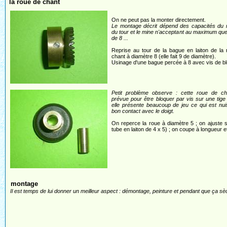
la roue de chant
On ne peut pas la monter directement.
Le montage décrit dépend des capacités du 
du tour et le mine n'acceptant au maximum que 
de 8 ...
Reprise au tour de la bague en laiton de la
chant à diamètre 8 (elle fait 9 de diamètre).
Usinage d'une bague percée à 8 avec vis de b
Petit problème observe : cette roue de ch
prévue pour être bloquer par vis sur une tige
elle présente beaucoup de jeu ce qui est nui
bon contact avec le doigt.
On reperce la roue à diamètre 5 ; on ajuste 
tube en laiton de 4 x 5) ; on coupe à longueur et
montage
Il est temps de lui donner un meilleur aspect : démontage, peinture et pendant que ça sèc