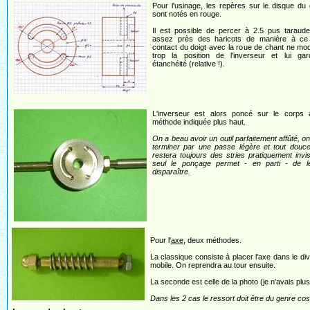
Pour l'usinage, les repères sur le disque du 
sont notés en rouge.
Il est possible de percer à 2.5 pus taraud
assez près des haricots de manière à ce
contact du doigt avec la roue de chant ne mod
trop la position de l'inverseur et lui ga
étanchéité (relative !).
L'inverseur est alors poncé sur le corps 
méthode indiquée plus haut.
On a beau avoir un outil parfaitement affûté, o
terminer par une passe légère et tout douce
restera toujours des stries pratiquement invis
seul le ponçage permet - en parti - de le
disparaître.
Pour l'
axe
, deux méthodes.
La classique consiste à placer l'axe dans le div
mobile. On reprendra au tour ensuite.
La seconde est celle de la photo (je n'avais plus 
Dans les 2 cas le ressort doit être du genre cos