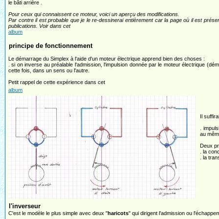
le bâti arrière .
Pour ceux qui connaissent ce moteur, voici un aperçu des modifications.
Par contre il est probable que je le re-dessinerai entièrement car la page où il est prése
publications. Voir dans cet
album
principe de fonctionnement
Le démarrage du Simplex à l'aide d'un moteur électrique apprend bien des choses :
. si on inverse au préalable l'admission, l'impulsion donnée par le moteur électrique (d
cette fois, dans un sens ou l'autre.
Petit rappel de cette expérience dans cet
album
Il suffi
. impul
au même
Deux pr
. la con
. la tra
l'inverseur
C'est le modèle le plus simple avec deux "
haricots
" qui dirigent l'admission ou l'échappe