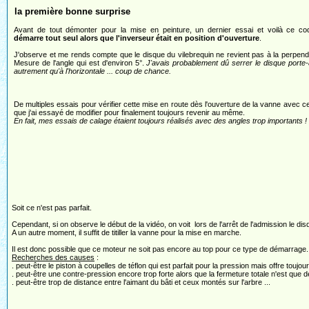
la première bonne surprise
Avant de tout démonter pour la mise en peinture, un dernier essai et voilà ce co
démarre tout seul alors que l'inverseur était en position d'ouverture
.
J'observe et me rends compte que le disque du vilebrequin ne revient pas à la perpendi
Mesure de l'angle qui est d'environ 5°.
J'avais probablement dû serrer le disque porte
autrement qu'à l'horizontale ... coup de chance.
De multiples essais pour vérifier cette mise en route dès l'ouverture de la vanne avec c
que j'ai essayé de modifier pour finalement toujours revenir au même.
En fait, mes essais de calage étaient toujours réalisés avec des angles trop importants !
Soit ce n'est pas parfait.
Cependant, si on observe le début de la vidéo, on voit lors de l'arrêt de l'admission le d
A un autre moment, il suffit de titiller la vanne pour la mise en marche.
Il est donc possible que ce moteur ne soit pas encore au top pour ce type de démarrage.
Recherches des causes
:
. peut-être le piston à coupelles de téflon qui est parfait pour la pression mais offre touj
. peut-être une contre-pression encore trop forte alors que la fermeture totale n'est que d
. peut-être trop de distance entre l'aimant du bâti et ceux montés sur l'arbre ...