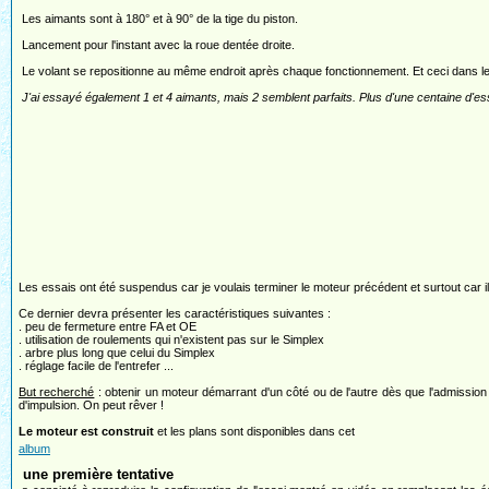
Les aimants sont à 180° et à 90° de la tige du piston.
Lancement pour l'instant avec la roue dentée droite.
Le volant se repositionne au même endroit après chaque fonctionnement. Et ceci dans l
J'ai essayé également 1 et 4 aimants, mais 2 semblent parfaits. Plus d'une centaine d'ess
Les essais ont été suspendus car je voulais terminer le moteur précédent et surtout car il
Ce dernier devra présenter les caractéristiques suivantes :
. peu de fermeture entre FA et OE
. utilisation de roulements qui n'existent pas sur le Simplex
. arbre plus long que celui du Simplex
. réglage facile de l'entrefer ...
But recherché
: obtenir un moteur démarrant d'un côté ou de l'autre dès que l'admission s
d'impulsion. On peut rêver !
Le moteur est construit
et les plans sont disponibles dans cet
album
une première tentative