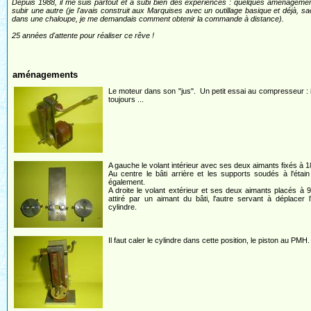
Depuis 1988, il me suis partout et a subi bien des expériences : quelques aménagement
subir une autre (je l'avais construit aux Marquises avec un outillage basique et déjà, sacha
dans une chaloupe, je me demandais comment obtenir la commande à distance).
25 années d'attente pour réaliser ce rêve !
aménagements
Le moteur dans son "jus". Un petit essai au compresseur : i
toujours ...
A gauche le volant intérieur avec ses deux aimants fixés à 1
Au centre le bâti arrière et les supports soudés à l'étai
également.
A droite le volant extérieur et ses deux aimants placés à 90
attiré par un aimant du bâti, l'autre servant à déplacer 
cylindre.
Il faut caler le cylindre dans cette position, le piston au PMH.