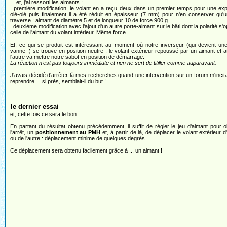
... et, j'ai ressorti les aimants :
. première modification, le volant en a reçu deux dans un premier temps pour une ex
olé-olé puis finalement il a été réduit en épaisseur (7 mm) pour n'en conserver qu'u
traverse : aimant de diamètre 5 et de longueur 10 de force 900 g
. deuxième modification avec l'ajout d'un autre porte-aimant sur le bâti dont la polarité s'
celle de l'aimant du volant intérieur. Même force.
Et, ce qui se produit est intéressant au moment où notre inverseur (qui devient un
vanne !) se trouve en position neutre : le volant extérieur repoussé par un aimant et at
l'autre va mettre notre sabot en position de démarrage.
La réaction n'est pas toujours immédiate et rien ne sert de titiller comme auparavant.
J'avais décidé d'arrêter là mes recherches quand une intervention sur un forum m'incita
reprendre ... si près, semblait-il du but !
le dernier essai
et, cette fois ce sera le bon.
En partant du résultat obtenu précédemment, il suffit de régler le jeu d'aimant pour o
l'arrêt, un
positionnement au PMH
et, à partir de là, de
déplacer le volant extérieur d
ou de l'autre
: déplacement minime de quelques degrés.
Ce déplacement sera obtenu facilement grâce à ... un aimant !