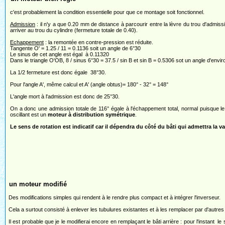
c'est probablement la condition essentielle pour que ce montage soit fonctionnel.
Admission
: il n'y a que 0.20 mm de distance à parcourir entre la lèvre du trou d'admiss
arriver au trou du cylindre (fermeture totale de 0.40).
Echappement
: la remontée en contre-pression est réduite.
Tangente O' = 1.25 / 11 = 0.1136 soit un angle de 6°30
Le sinus de cet angle est égal à 0.11320
Dans le triangle O'OB, 8 / sinus 6°30 = 37.5 / sin B et sin B = 0.5306 sot un angle d'envir
La 1/2 fermeture est donc égale 38°30.
Pour l'angle A', même calcul et A' (angle obtus)= 180° - 32° = 148°
L'angle mort à l'admission est donc de 25°30.
On a donc une admission totale de 116° égale à l'échappement total, normal puisque l
oscillant est un
moteur à distribution symétrique
.
Le sens de rotation est indicatif car il dépendra du côté du bâti qui admettra la v
un moteur modifié
Des modifications simples qui rendent à le rendre plus compact et à intégrer l'inverseur.
Cela a surtout consisté à enlever les tubulures existantes et à les remplacer par d'autres 
Il est probable que je le modifierai encore en remplaçant le bâti arrière : pour l'instant 