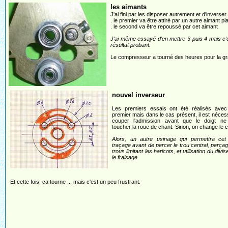
les aimants
J'ai fini par les disposer autrement et d'inverser 
. le premier va être attiré par un autre aimant pla
. le second va être repoussé par cet aimant
J'ai même essayé d'en mettre 3 puis 4 mais c'es
résultat probant.
Le compresseur a tourné des heures pour la gra
nouvel inverseur
Les premiers essais ont été réalisés avec 
premier mais dans le cas présent, il est néces
couper l'admission avant que le doigt ne
toucher la roue de chant. Sinon, on change le c
Alors, un autre usinage qui permettra cet 
traçage avant de percer le trou central, perça
trous limitant les haricots, et utilisation du divi
le fraisage.
Et cette fois, ça tourne ... mais c'est un peu frustrant.