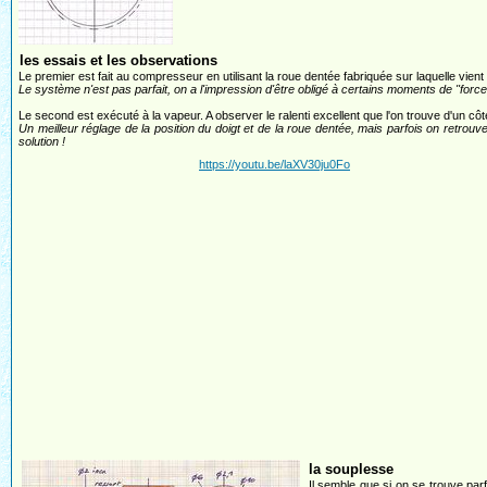
les essais et les observations
Le premier est fait au compresseur en utilisant la roue dentée fabriquée sur laquelle vient g
Le système n'est pas parfait, on a l'impression d'être obligé à certains moments de "forcer
Le second est exécuté à la vapeur. A observer le ralenti excellent que l'on trouve d'un côté,
Un meilleur réglage de la position du doigt et de la roue dentée, mais parfois on retrouve l
solution !
https://youtu.be/laXV30ju0Fo
la souplesse
Il semble que si on se trouve pa