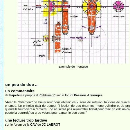
exemple de montage
un peu de doc ...
un commentaire
de
Papeteme
propos du
"titillement"
sur le forum
Passion -Usinages
"Avec le "titillement" de l'inverseur pour obtenir les 2 sens de rotation, tu viens de ré
enfance. Le principe était de couper l'injection de ces énormes mono-cylindre et de pro
quand ils tournaient à l'envers : ce ne serait pas aujourd'hui l'idéal pour faire en ville un 
posée la courroie)du gros volant pour capter le bon sens."
une lecture trop tardive
sur le forum de la
CAV
de
JC LABROT