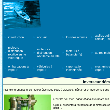
atelier, outi
introduction
accueil
tous les albums
calculs, us
moteurs
moteurs à
distribution
moteurs à
distribution
autres mot
rotative sur le
balancier(s)
oscillante en tête
vilebrequin
embarcations à
véhicules à
vaporisation
mes amis e
vapeur
vapeur
instantanée
vapeur
inverseur dém
Plus d'engrenages ni de moteur électrique pour, à distance, démarrer et inverser le sens 
C'est un peu mon "dada" et des inverseurs j'en a
Celui-ci présentera l'avantage de la simplicité 
débit ...