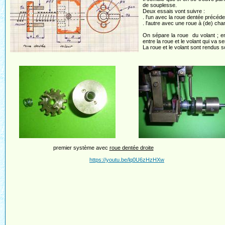
de souplesse.
Deux essais vont suivre :
. l'un avec la roue dentée précéd
. l'autre avec une roue à (de) cha
On sépare la roue du volant ; ent
entre la roue et le volant qui va s
La roue et le volant sont rendus s
premier système avec
roue dentée droite
https://youtu.be/lq0U6zHzHXw