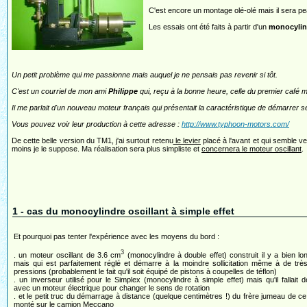
C'est encore un montage olé-olé mais il sera pea
Les essais ont été faits à partir d'un
monocylind
Un petit problème qui me passionne mais auquel je ne pensais pas revenir si tôt.
C'est un courriel de mon ami
Philippe
qui, reçu à la bonne heure, celle du premier café m'
Il me parlait d'un nouveau moteur français qui présentait la caractéristique de démar
Vous pouvez voir leur production à cette adresse :
http://www.typhoon-motors.com/
De cette belle version du TM1, j'ai surtout retenu
le levier
placé à l'avant et qui semble ve
moins je le suppose. Ma réalisation sera plus simpliste et
concernera le moteur oscillant
.
1 - cas du monocylindre oscillant à simple effet
Et pourquoi pas tenter l'expérience avec les moyens du bord :
3
. un moteur oscillant de 3.6 cm
(monocylindre à double effet) construit il y a bien l
mais qui est parfaitement réglé et démarre à la moindre sollicitation même à de très
pressions (probablement le fait qu'il soit équipé de pistons à coupelles de téflon)
. un inverseur utilisé pour le Simplex (monocylindre à simple effet) mais qu'il fallait 
avec un moteur électrique pour changer le sens de rotation
. et le petit truc du démarrage à distance (quelque centimètres !) du frère jumeau de c
monté sur le camion Meccano