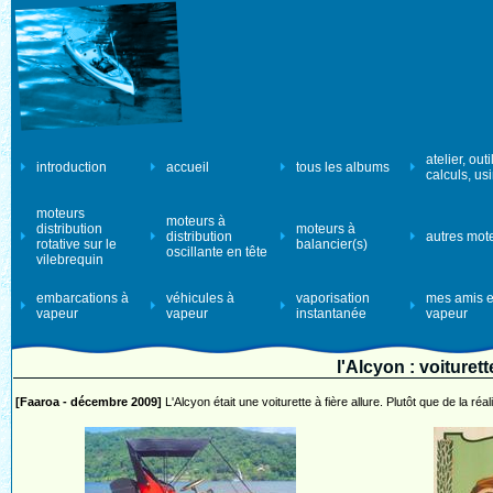
atelier, outi
introduction
accueil
tous les albums
calculs, us
moteurs
moteurs à
distribution
moteurs à
distribution
autres mot
rotative sur le
balancier(s)
oscillante en tête
vilebrequin
embarcations à
véhicules à
vaporisation
mes amis e
vapeur
vapeur
instantanée
vapeur
l'Alcyon : voituret
[Faaroa - décembre 2009]
L'Alcyon était une voiturette à fière allure. Plutôt que de la réal