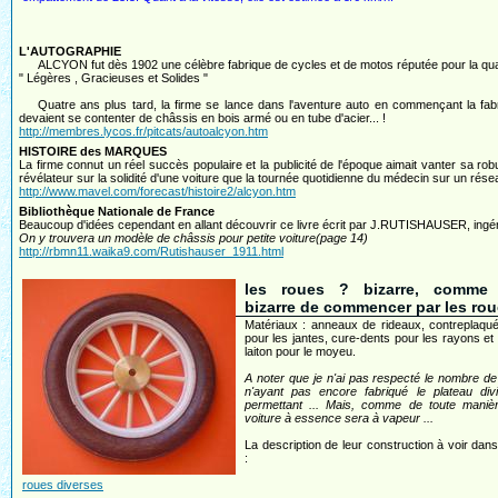
L'AUTOGRAPHIE
ALCYON fut dès 1902 une célèbre fabrique de cycles et de motos réputée pour la qualité 
" Légères , Gracieuses et Solides "
Quatre ans plus tard, la firme se lance dans l'aventure auto en commençant la fabri
devaient se contenter de châssis en bois armé ou en tube d'acier... !
http://membres.lycos.fr/pitcats/autoalcyon.htm
HISTOIRE des MARQUES
La firme connut un réel succès populaire et la publicité de l'époque aimait vanter sa rob
révélateur sur la solidité d'une voiture que la tournée quotidienne du médecin sur un rés
http://www.mavel.com/forecast/histoire2/alcyon.htm
Bibliothèque Nationale de France
Beaucoup d'idées cependant en allant découvrir ce livre écrit par J.RUTISHAUSER, ingénie
On y trouvera un modèle de châssis pour petite voiture(page 14)
http://rbmn11.waika9.com/Rutishauser_1911.html
les roues ? bizarre, comme 
bizarre de commencer par les rou
Matériaux : anneaux de rideaux, contreplaqu
pour les jantes, cure-dents pour les rayons et
laiton pour le moyeu.
A noter que je n'ai pas respecté le nombre d
n'ayant pas encore fabriqué le plateau divi
permettant ... Mais, comme de toute manièr
voiture à essence sera à vapeur ...
La description de leur construction à voir dans
:
roues diverses