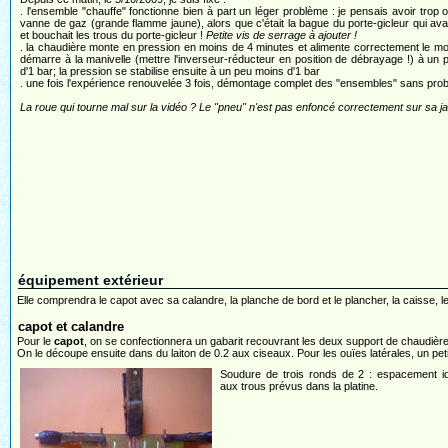
. l'ensemble "chauffe" fonctionne bien à part un léger problème : je pensais avoir trop o
vanne de gaz (grande flamme jaune), alors que c'était la bague du porte-gicleur qui avai
et bouchait les trous du porte-gicleur !
Petite vis de serrage à ajouter !
. la chaudière monte en pression en moins de 4 minutes et alimente correctement le mo
démarre à la manivelle (mettre l'inverseur-réducteur en position de débrayage !) à un 
d'1 bar; la pression se stabilise ensuite à un peu moins d'1 bar
. une fois l'expérience renouvelée 3 fois, démontage complet des "ensembles" sans pro
La roue qui tourne mal sur la vidéo ? Le "pneu" n'est pas enfoncé correctement sur sa ja
équipement extérieur
Elle comprendra le capot avec sa calandre, la planche de bord et le plancher, la caisse, les
capot et calandre
Pour le
capot
, on se confectionnera un gabarit recouvrant les deux support de chaudière.
On le découpe ensuite dans du laiton de 0.2 aux ciseaux. Pour les ouïes latérales, un petit
Soudure de trois ronds de 2 : espacement id
aux trous prévus dans la platine.