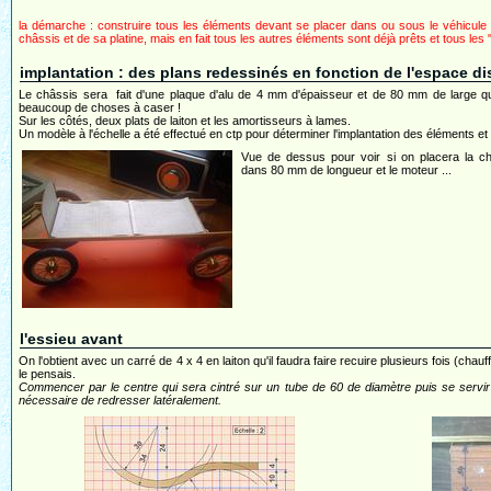
la démarche : construire tous les éléments devant se placer dans ou sous le véhicule p
châssis et de sa platine, mais en fait tous les autres éléments sont déjà prêts et tous les "
implantation : des plans redessinés en fonction de l'espace d
Le châssis sera fait d'une plaque d'alu de 4 mm d'épaisseur et de 80 mm de large qui 
beaucoup de choses à caser !
Sur les côtés, deux plats de laiton et les amortisseurs à lames.
Un modèle à l'échelle a été effectué en ctp pour déterminer l'implantation des éléments et 
Vue de dessus pour voir si on placera la ch
dans 80 mm de longueur et le moteur ...
l'essieu avant
On l'obtient avec un carré de 4 x 4 en laiton qu'il faudra faire recuire plusieurs fois (c
le pensais.
Commencer par le centre qui sera cintré sur un tube de 60 de diamètre puis se servir d
nécessaire de redresser latéralement.