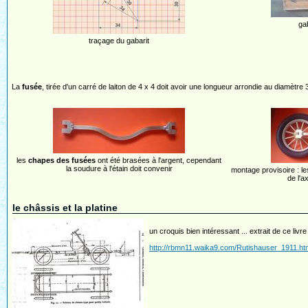
ga
traçage du gabarit
La
fusée
, tirée d'un carré de laiton de 4 x 4 doit avoir une longueur arrondie au diamètre 
les
chapes des fusées
ont été brasées à l'argent, cependant
la soudure à l'étain doit convenir
montage provisoire : le
de l'a
le châssis et la platine
un croquis bien intéressant ... extrait de ce livr
http://rbmn11.waika9.com/Rutishauser_1911.ht