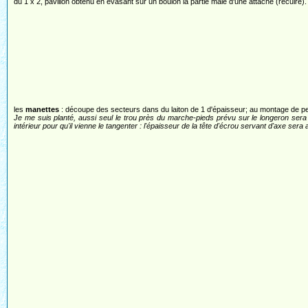
du 1 x 2, pavillon obtenu en évasant sur un boulon la partie mâle d'une attache (recuire).
les
manettes
: découpe des secteurs dans du laiton de 1 d'épaisseur; au montage de pet
Je me suis planté, aussi seul le trou près du marche-pieds prévu sur le longeron sera ut
intérieur pour qu'il vienne le tangenter : l'épaisseur de la tête d'écrou servant d'axe ser