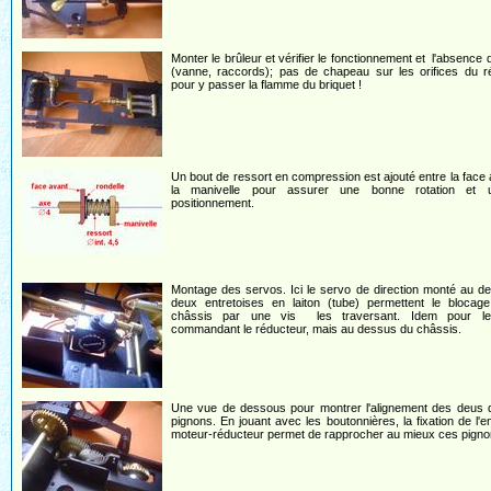
Monter le brûleur et vérifier le fonctionnement et l'absence d
(vanne, raccords); pas de chapeau sur les orifices du r
pour y passer la flamme du briquet !
Un bout de ressort en compression est ajouté entre la face 
la manivelle pour assurer une bonne rotation et
positionnement.
Montage des servos. Ici le servo de direction monté au d
deux entretoises en laiton (tube) permettent le blocage
châssis par une vis les traversant. Idem pour l
commandant le réducteur, mais au dessus du châssis.
Une vue de dessous pour montrer l'alignement des deus d
pignons. En jouant avec les boutonnières, la fixation de l'
moteur-réducteur permet de rapprocher au mieux ces pigno