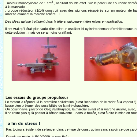
3
. moteur monocylindre de 1 cm
, oscillant double effet. Sur le palier une couronne dent
à la manivelle ... !
. groupe réducteur (1/14) construit avec des pignons récupérés sur un moteur de barbe
marche avant et la marche arrière ...!
Des idées qui me trottaient dans la tête et qui peuvent être mises en application.
Il est vrai qu'il était plus facile d'installer un oscillant bi-cylindre donnant d'emblée toute
cette solution ...mais ce sera moins gratifiant.
Les essais du groupe propulseur
Le moteur a répondu à la première sollicitation (c'est l'occasion de le roder à la vapeur 
laisse bien préjuger des possibilités de la mini-chaudière.
On obtient ainsi (seconde idée) l'embrayage, la marche avant et la marche arrière, avec, c
Il ne reste plus qu'à passer à l'étape suivante... dans la foulée, c'est à dire la mise en rou
la fin du stress !
Pas toujours évident de se lancer dans ce type de construction sans savoir ce que ça 
Depuis ce matin, le 5/10/2009, je suis fixé :