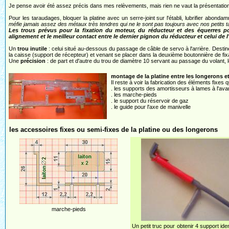
Je pense avoir été assez précis dans mes relèvements, mais rien ne vaut la présentation
Pour les taraudages, bloquer la platine avec un serre-joint sur l'établi, lubrifier abon
méfie jamais assez des métaux très tendres qui ne le sont pas toujours avec nos petits t
Les trous prévus pour la fixation du moteur, du réducteur et des équerres por
alignement et le meilleur contact entre le dernier pignon du réducteur et celui de l'
Un
trou inutile
: celui situé au-dessous du passage de câble de servo à l'arrière. Destin
la caisse (support de récepteur) et venant se placer dans la deuxième boutonnière de fix
Une
précision
: de part et d'autre du trou de diamètre 10 servant au passage du volant, l
montage de la platine entre les longerons et
Il reste à voir la fabrication des éléments fixes
. les supports des amortisseurs à lames à l'avant
. les marche-pieds
. le support du réservoir de gaz
. le guide pour l'axe de manivelle
les accessoires fixes ou semi-fixes de la platine ou des longerons
marche-pieds
Un petit truc pour obtenir 4 support ide