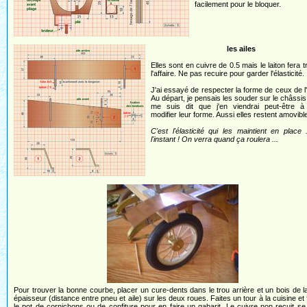
facilement pour le bloquer.
les ailes
Elles sont en cuivre de 0.5 mais le laiton fera t
l'affaire. Ne pas recuire pour garder l'élasticité.
J'ai essayé de respecter la forme de ceux de l
Au départ, je pensais les souder sur le châssis
me suis dit que j'en viendrai peut-être à 
modifier leur forme. Aussi elles restent amovibl
C'est l'élasticité qui les maintient en place 
l'instant ! On verra quand ça roulera ...
Pour trouver la bonne courbe, placer un cure-dents dans le trou arrière et un bois de 
épaisseur (distance entre pneu et aile) sur les deux roues. Faites un tour à la cuisine et 
le pot de cornichons ou de confiture pour en faire un gabarit. Le cuivre non recuit s