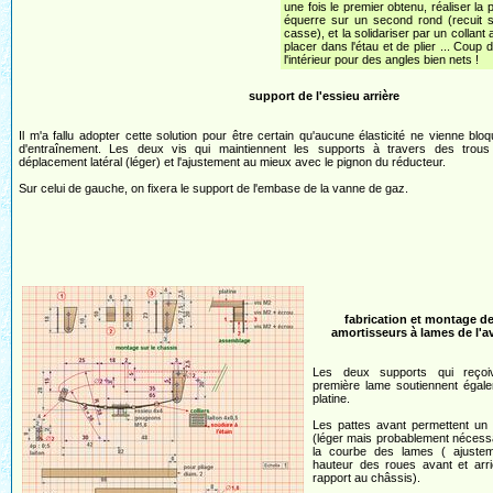
une fois le premier obtenu, réaliser la 
équerre sur un second rond (recuit 
casse), et la solidariser par un collant
placer dans l'étau et de plier ... Coup 
l'intérieur pour des angles bien nets !
support de l'essieu arrière
Il m'a fallu adopter cette solution pour être certain qu'aucune élasticité ne vienne blo
d'entraînement. Les deux vis qui maintiennent les supports à travers des trous
déplacement latéral (léger) et l'ajustement au mieux avec le pignon du réducteur.
Sur celui de gauche, on fixera le support de l'embase de la vanne de gaz.
fabrication et montage d
amortisseurs à lames de l'a
Les deux supports qui reçoi
première lame soutiennent égale
platine.
Les pattes avant permettent un 
(léger mais probablement nécess
la courbe des lames ( ajuste
hauteur des roues avant et arri
rapport au châssis).