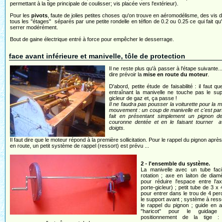
permettant à la tige principale de coulisser; vis placée vers l'extérieur).
Pour les
pivots
, faute de jolies petites choses qu'on trouve en aéromodélisme, des vis d
tous les "étages" séparés par une petite rondelle en téflon de 0.2 ou 0.25 ce qui fait qu
serrer modérément.
Bout de gaine électrique entré à force pour empêcher le desserrage.
face avant inférieure et manivelle, tôle de protection
Il ne reste plus qu'à passer à l'étape suivante..
dire prévoir la
mise en route du moteur
.
D'abord, petite étude de faisabilité : il faut qu
entraînant la manivelle ne touche pas le su
gicleur de gaz et, ça passe !
Il ne faudra pas pousser la voiturette pour la m
mouvement : un coup de manivelle et c'est part
fait en présentant simplement un pignon de
couronne dentée et en le faisant tourner a
doigts.
Il faut dire que le moteur répond à la première sollicitation. Pour le rappel du pignon aprè
en route, un petit système de rappel (ressort) est prévu ...
2 - l'ensemble du système.
La manivelle avec un tube facil
rotation ; axe en laiton de diam
pour réduire l'espace entre l'a
porte-gicleur) ; petit tube de 3 x
pour entrer dans le trou de 4 pe
le support avant ; système à ress
le rappel du pignon ; guide en 
"haricot" pour le guidage
positionnement de la tige :