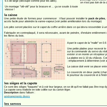
6.5 de large (découpe comme pour les ailes).
on n'est pas loin de la 
Un montage "olé-olé" pour la brasure et ... ça se soude à toute
vitesse !
la caisse
Une petite étude de formes pour commencer : il faut pouvoir installer le
pack de piles
,
accès facile pour atteindre la vanne-vapeur.(voir petite amélioration lors du montage)
Les piles seront placées sur le capot du coffre arrière dans ce qui devra ressembler à 
Fabriquée en contreplaqué, il sera nécessaire, avant de peindre, d'enduire entièrement (
les fibres du bois.
A part le capot de la "malle" en 0.6
Une petite platine pour recevoir le
sur la commande du servo du réducte
exister si on monte un récepteur pl
La platine est à 10 du châssis. Cote
: emplacement à déterminer.(voir 
La caisse doit venir se placer entre
Le couvercle en deux partie (charni
le pourtour du couvercle et à l'inté
les sièges et la capote
Ce sont des sièges "baquets" et à voir leur largeur, on se dit qu'il ne fallait pas être trop ép
La capote sera réalisée en toile collée sur du carton léger.
Description
dans l'album :
aménagements divers
les servos