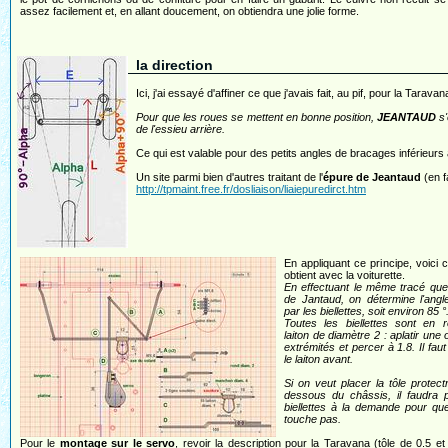
assez facilement et, en allant doucement, on obtiendra une jolie forme.
la direction
Ici, j'ai essayé d'affiner ce que j'avais fait, au pif, pour la Taravan
Pour que les roues se mettent en bonne position,
JEANTAUD
s'
de l'essieu arrière.
Ce qui est valable pour des petits angles de bracages inférieurs 
Un site parmi bien d'autres traitant de l'
épure de Jeantaud
(en f
http://tpmaint.free.fr/dosliaison/liaiepuredirct.htm
En appliquant ce principe, voici 
obtient avec la voiturette.
En effectuant le même tracé que
de Jantaud, on détermine l'angl
par les biellettes, soit environ 85 °
Toutes les biellettes sont en 
laiton de diamètre 2 : aplatir une
extrémités et percer à 1.8. Il faut
le laiton avant.
Si on veut placer la tôle protect
dessous du châssis, il faudra p
biellettes à la demande pour qu
touche pas.
Pour le
montage sur le servo
, revoir la description pour la Taravana (tôle de 0.5 e