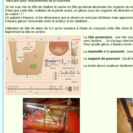
meccano pour l'entraînement de la couronne.
Je me suis mis en tête de réaliser le cache en tôle qui devait dissimuler les organes du m
Il faut que cette tôle, solidaire de la partie avant, se glisse sous les organes de directio
du volant ! ! !
Un gabarit s'impose, et les dimensions que je donne ne sont pas farfelues mais approxim
Il faudra glisser l'ensemble entre le brûleur et les biellettes ...
Utilisation de tôle de laiton de 0.2 qu'on soudera à l'étain en coinçant cette tôle entre l
légèrement la tôle en arrière.
La
tôle protectrice
: une fois soud
vers l'arrière ... Je n'ai pas cherch
Pour qu'elle glisse, il faudra revoir 
La
manivelle
et le
poussoir
; sans
Le
support de poussoir
: j'ai dû 
La tirette devra coulisser facileme