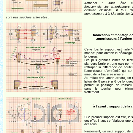
Amusant : sans être vr
fonctionnels, les amortisseurs 
certaine élasticité. Il faut d
contrairement à la Mancelle, les 
sont pas soudées entre elles !
fabrication et montage d
amortisseurs à l'arrière
Cette fois le support est taillé 
masse" pour obtenir le décalage
longeron.
Les plus grandes lames se term
plat vers l'arrière : une cale perm
rattraper la différence de haut
l'amortisseur d'extrémité qui se
milieu de la traverse arrière.
Au milieu des lames arrière, un
laiton de 8 percé à 6 de longueu
permet le passage de l'essieu 
sans le toucher pour élimin
frottement.
à l'avant : support de la 
Si le premier support est fixe, le
cet effet, il faut se fabriquer une
dessous.
Finalement, un seul support de br