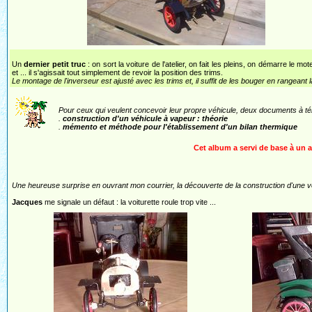
Un
dernier petit truc
: on sort la voiture de l'atelier, on fait les pleins, on démarre le mo
et ... il s'agissait tout simplement de revoir la position des trims.
Le montage de l'inverseur est ajusté avec les trims et, il suffit de les bouger en rangeant l
Pour ceux qui veulent concevoir leur propre véhicule, deux documents à té
.
construction d'un véhicule à vapeur : théorie
.
mémento et méthode pour l'établissement d'un bilan thermique
Cet album a servi de base à un ar
Une heureuse surprise en ouvrant mon courrier, la découverte de la construction d'une v
Jacques
me signale un défaut : la voiturette roule trop vite ...