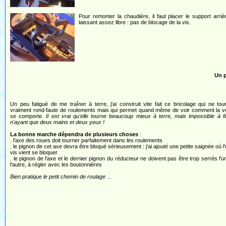
Pour remonter la chaudière, il faut placer le support arriè
laissant assez libre : pas de blocage de la vis.
Un p
Un peu fatigué de me traîner à terre, j'ai construit vite fait ce bricolage qui ne to
vraiment rond faute de roulements mais qui permet quand même de voir comment la vo
se comporte.
Il est vrai qu'elle tourne beaucoup mieux à terre, mais impossible à f
n'ayant que deux mains et deux yeux !
La bonne marche dépendra de plusieurs choses
:
. l'axe des roues doit tourner parfaitement dans les roulements
. le pignon de cet axe devra être bloqué sérieusement : j'ai ajouté une petite saignée où l
vis vient se bloquer
. le pignon de l'axe et le dernier pignon du réducteur ne doivent pas être trop serrés l'u
l'autre, à régler avec les boutonnières
Bien pratique le petit chemin de roulage ...