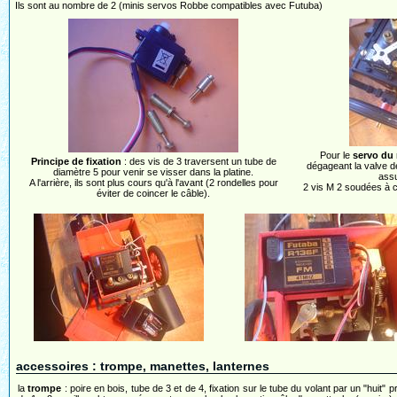
Ils sont au nombre de 2 (minis servos Robbe compatibles avec Futuba)
Pour le
servo du 
Principe de fixation
: des vis de 3 traversent un tube de
dégageant la valve de
diamètre 5 pour venir se visser dans la platine.
assu
A l'arrière, ils sont plus cours qu'à l'avant (2 rondelles pour
2 vis M 2 soudées à 
éviter de coincer le câble).
accessoires : trompe, manettes, lanternes
la
trompe
: poire en bois, tube de 3 et de 4, fixation sur le tube du volant par un "huit" p