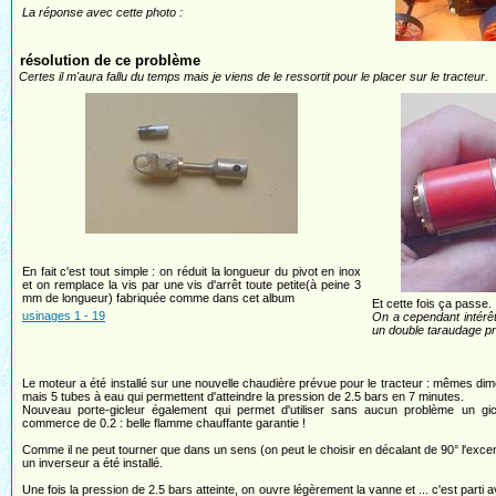
La réponse avec cette photo :
résolution de ce problème
Certes il m'aura fallu du temps mais je viens de le ressortit pour le placer sur le tracteur.
En fait c'est tout simple : on réduit la longueur du pivot en inox
et on remplace la vis par une vis d'arrêt toute petite(à peine 3
mm de longueur) fabriquée comme dans cet album
Et cette fois ça passe.
usinages 1 - 19
On a cependant intérêt à
un double taraudage p
Le moteur a été installé sur une nouvelle chaudière prévue pour le tracteur : mêmes di
mais 5 tubes à eau qui permettent d'atteindre la pression de 2.5 bars en 7 minutes.
Nouveau porte-gicleur également qui permet d'utiliser sans aucun problème un gic
commerce de 0.2 : belle flamme chauffante garantie !
Comme il ne peut tourner que dans un sens (on peut le choisir en décalant de 90° l'excen
un inverseur a été installé.
Une fois la pression de 2.5 bars atteinte, on ouvre légèrement la vanne et ... c'est parti 