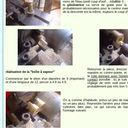
mors de l'étau (
petit coup d'oeil ... infaillible !
) ;
la
génératrice
va servir de guide pour la d
probablement nécessaires pour le centrer mais 
de la descente est la même,
toujours le coup d'o
Retourner la pièce, dresser
réalisation de la "boîte à vapeur"
mandrin et contre-pointe, et 
la
cote donnant avec l'emprei
Commencer par le téton d'un diamètre de 8 (important)
contact
possible : ici, je sui
et d'une longueur de 12, percer à 4.8 ou 4.9.
réglage de mon outil pour f
probablement pas très bon !)
On a, comme d'habitude, prévu un peu de mar
ou un peu plus). Reprendre l'arrière pour obte
cylindres bien plan, ce qui servira de ba
l'usinage suivant.