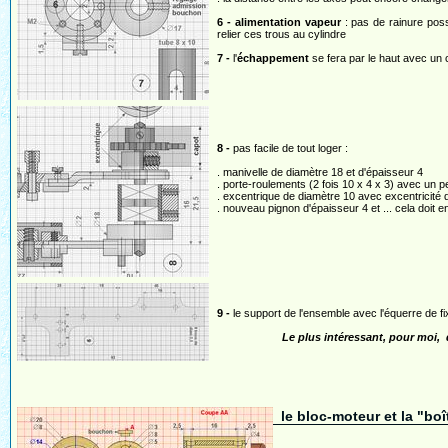
6 -
alimentation vapeur
: pas de rainure poss
relier ces trous au cylindre
7 -
l'
échappement
se fera par le haut avec un c
8 -
pas facile de tout loger :
. manivelle de diamètre 18 et d'épaisseur 4
. porte-roulements (2 fois 10 x 4 x 3) avec un peti
. excentrique de diamètre 10 avec excentricité 
. nouveau pignon d'épaisseur 4 et ... cela doit en
9 -
le support de l'ensemble avec l'équerre de fi
Le plus intéressant, pour moi,
le bloc-moteur et la "bo