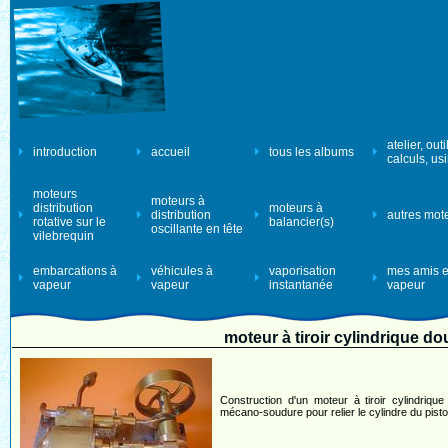
atelier, outi
introduction
accueil
tous les albums
calculs, us
moteurs
moteurs à
distribution
moteurs à
distribution
autres mot
rotative sur le
balancier(s)
oscillante en tête
vilebrequin
embarcations à
véhicules à
vaporisation
mes amis e
vapeur
vapeur
instantanée
vapeur
moteur à tiroir cylindrique do
Construction d'un moteur à tiroir cylindriqu
mécano-soudure pour relier le cylindre du piston 