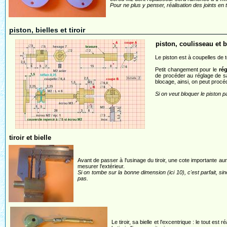
Pour ne plus y penser, réalisation des joints en 
piston, bielles et tiroir
piston, coulisseau et 
Le piston est à coupelles de t
Petit changement pour le
rég
de procéder au réglage de sa l
blocage, ainsi, on peut proc
Si on veut bloquer le piston 
tiroir et bielle
Avant de passer à l'usinage du tiroir, une cote importante aur
mesurer l'extérieur.
Si on tombe sur la bonne dimension (ici 10), c'est parfait, si
pas.
Le tiroir, sa bielle et l'excentrique : le tout est 