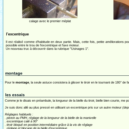
calage avec le premier méplat
l'excentrique
Il est réalisé comme d'habitude en deux partie. Mais, cette fois, petite améliorations po
possible entre le trou de l'excentrique et l'axe moteur.
Un nouveau truc à découvrir dans la rubrique "Usinages 1".
montage
Pour le
montage
, la seule astuce consistera à glisser le tiroir en le tournant de 180° de 
les essais
Comme je le disais en préambule, la longueur de la bielle du tiroir, bielle bien courte, me po
Je suis donc allé au plus pressé en utilisant un excentrique pris sur un autre moteur
(dep
Réglages habituels :
. piston au PMH, réglage de la longueur de la bielle de la manivelle
. excentrique calé à 90°
. tiroir bloqué en position intermédiaire grâce à la vis de réglage
. réglage et blocage de la bielle d'excentrique