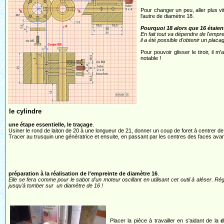
Pour changer un peu, aller plus vit
l'autre de diamètre 18.
Pourquoi 18 alors que 16 étaien
En fait tout va dépendre de l'empre
il a été possible d'obtenir un placag
Pour pouvoir glisser le tiroir, il 
notable !
le cylindre
une étape essentielle, le traçage
.
Usiner le rond de laiton de 20 à une longueur de 21, donner un coup de foret à centrer 
Tracer au trusquin une génératrice et ensuite, en passant par les centres des faces avant 
préparation à la réalisation de l'empreinte de diamètre 16
.
Elle se fera comme pour le sabot d'un moteur oscillant en utilisant cet outil à aléser. Ré
jusqu'à tomber sur un diamètre de 16 !
Placer la pièce à travailler en s'aidant de la
d