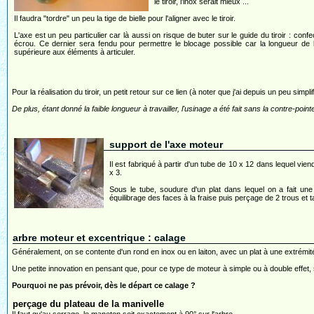
le tiroir, l'inox serait mieux ...
Il faudra "tordre" un peu la tige de bielle pour l'aligner avec le tiroir.
L'axe est un peu particulier car là aussi on risque de buter sur le guide du tiroir : conf
écrou. Ce dernier sera fendu pour permettre le blocage possible car la longueur de l
supérieure aux éléments à articuler.
Pour la réalisation du tiroir, un petit retour sur ce lien (à noter que j'ai depuis un peu simpli
De plus, étant donné la faible longueur à travailler, l'usinage a été fait sans la contre-pointe
support de l'axe moteur
Il est fabriqué à partir d'un tube de 10 x 12 dans lequel vi
x 3.
Sous le tube, soudure d'un plat dans lequel on a fait une
équilibrage des faces à la fraise puis perçage de 2 trous et
arbre moteur et excentrique : calage
Généralement, on se contente d'un rond en inox ou en laiton, avec un plat à une extrémité 
Une petite innovation en pensant que, pour ce type de moteur à simple ou à double effet,
Pourquoi ne pas prévoir, dès le départ ce calage ?
perçage du plateau de la manivelle