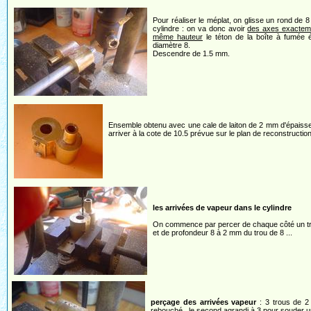
Pour réaliser le méplat, on glisse un rond de 8
cylindre : on va donc avoir
des axes exacteme
même hauteur
le téton de la boîte à fumée 
diamètre 8.
Descendre de 1.5 mm.
Ensemble obtenu avec une cale de laiton de 2 mm d'épaiss
arriver à la cote de 10.5 prévue sur le plan de reconstructio
les arrivées de vapeur dans le cylindre
On commence par percer de chaque côté un tr
et de profondeur 8 à 2 mm du trou de 8 ...
perçage des arrivées vapeur
: 3 trous de 2 
rebouché , le second agrandi à 3 pour souder un 