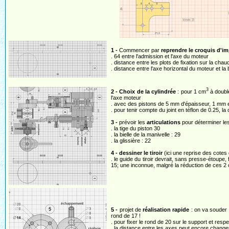
1 -
Commencer par
reprendre le croquis d'im
. 64 entre l'admission et l'axe du moteur
. distance entre les plots de fixation sur la chau
. distance entre l'axe horizontal du moteur et l
3
2 -
Choix de la cylindrée
: pour 1 cm
à doubl
l'axe moteur
. avec des pistons de 5 mm d'épaisseur, 1 mm 
. pour tenir compte du joint en téflon de 0.25, l
3 -
prévoir les
articulations
pour déterminer les
. la tige du piston 30
. la bielle de la manivelle : 29
. la glissière : 22
4 -
dessiner le tiroir
(ici une reprise des cotes 
. le guide du tiroir devrait, sans presse-étoupe, f
15; une inconnue, malgré la réduction de ces 2 
5 -
projet de
réalisation rapide
: on va souder u
rond de 17 !
. pour fixer le rond de 20 sur le support et respe
. la distance entre les axes peut encore changer