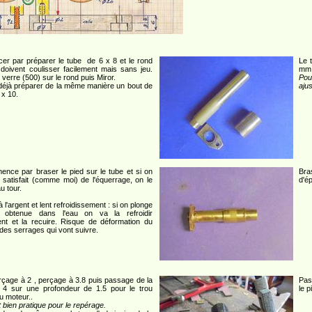
r par préparer le tube de 6 x 8 et le rond
Le 
 doivent coulisser facilement mais sans jeu.
mm. 
 verre (500) sur le rond puis Miror.
Pou
déjà préparer de la même manière un bout de
ajus
 x 10.
nce par braser le pied sur le tube et si on
Bra
 satisfait (comme moi) de l'équerrage, on le
d'é
u tour.
 l'argent et lent refroidissement : si on plonge
e obtenue dans l'eau on va la refroidir
ent et la recuire. Risque de déformation du
 des serrages qui vont suivre.
çage à 2 , perçage à 3.8 puis passage de la
Pas
e 4 sur une profondeur de 1.5 pour le trou
le p
u moteur..
t bien pratique pour le repérage.