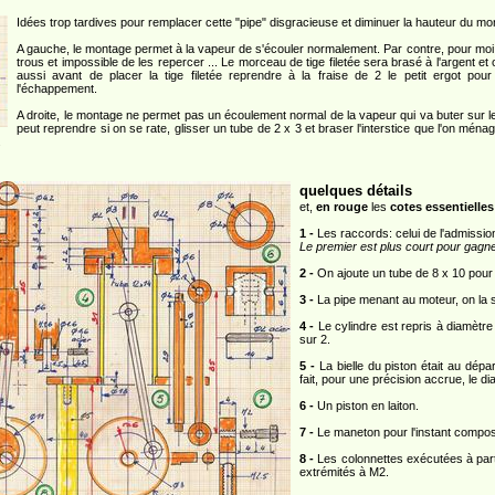
Idées trop tardives pour remplacer cette "pipe" disgracieuse et diminuer la hauteur du mo
A gauche, le montage permet à la vapeur de s'écouler normalement. Par contre, pour moi
trous et impossible de les repercer ... Le morceau de tige filetée sera brasé à l'argent e
aussi avant de placer la tige filetée reprendre à la fraise de 2 le petit ergot pou
l'échappement.
A droite, le montage ne permet pas un écoulement normal de la vapeur qui va buter sur le 
peut reprendre si on se rate, glisser un tube de 2 x 3 et braser l'interstice que l'on ména
.
quelques détails
et,
en rouge
les
cotes essentielles
1 -
Les raccords: celui de l'admissio
Le premier est plus court pour gagne
2 -
On ajoute un tube de 8 x 10 pour 
3 -
La pipe menant au moteur, on la s
4 -
Le cylindre est repris à diamètr
sur 2.
5 -
La bielle du piston était au dépa
fait, pour une précision accrue, le d
6 -
Un piston en laiton.
7 -
Le maneton pour l'instant composé
8 -
Les colonnettes exécutées à parti
extrémités à M2.