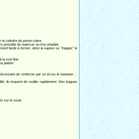
le cylindre du piston-valve.
urs possible de repercer un trou empâté.
ment facile à former. Ainsi la vapeur va "frapper" le
 la scie fine.
a platine.
it nécessaire de renforcer par un écrou le maneton ...
ité, ils risquent de rouiller rapidement. Des bagues
s sur le socle.