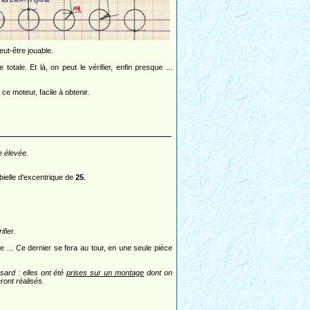
eut-être jouable.
tale. Et là, on peut le vérifier, enfin presque ...
ce moteur, facile à obtenir.
e élevée.
bielle d'excentrique de
25
.
fier.
le ... Ce dernier se fera au tour, en une seule pièce
sard : elles ont été
prises sur un montage
dont on
ront réalisés.