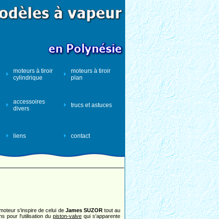
moteurs à tiroir
moteurs à tiroir
cylindrique
plan
accessoires
trucs et astuces
divers
liens
contact
moteur s'inspire de celui de
James SUZOR
tout au
s pour l'utilisation du
piston-valve
qui s'apparente