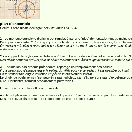
plan d'ensemble
Certes il sera moins beau que celui de James SUZOR !
1 -
Le montage complexe d'origine est remplacé par une "pipe" démontable, tout au moins sur 
Pourquoi démontable ? Parce que je me méfie de mes brasures à l'argent et ici, il sera toujo
On verra sur le plan suivant qu'on peut l'amener au centre du bouchon, le cuivre étant finale
piston en son centre.
2 -
le support des cylindres en laiton de 2. Deux trous : celui de 7 se fait au foret, celui de 13 à
Des décochements prévus pour accéder facilement aux écrous qui serreront le moteur sur s
3 -
En fonction des croquis précédents, repérage de l'emplacement des paliers.
Il y a beaucoup d'espace entre le volant du vilebrequin et le palier : il est possible qu'il so
Pour l'instant une bague en téflon empêche le mouvement latéral.
Le choix de roulements n'est peut-être pas judicieux car, s'ils ne sont pas d'excellente qual
auto- lubrifiantes seraient probablement préférables.
Le système des colonnettes a été modifié.
4 -
Démultiplication prévue pour actionner la pompe : l'axe sera maintenu par deux plats vissé
Des trous ovalisés permettront le bon contact entre les engrenages.