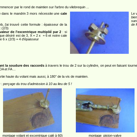
mmencer par le rond de maintien sur l'arbre du vilebrequin ...
e dans le mandrin 3 mors nécessite une
cale
Le 
bie
sans
b, j'ai trouvé cette formule : épaisseur de la
de 
x (2/3)
 valeur de l'excentrique multiplié par 2
: si
ique désiré est de 3, X = 2 x = 6 et notre cale
re 6 x (2/3) = 4 d'épaisseur
vant la soudure des raccords
à travers le trou de 2 sur la cylindre, on peut en faisant tour
A et FA ...
artie haute du volant mais aussi, à 180° de la vis de maintien.
 : perçage du trou d'admission à 10 au lieu de 5 !
montage volant et excentrique calé à 60)
montage piston-valve