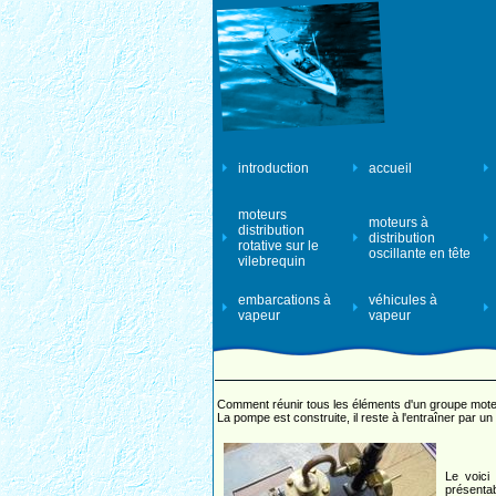
introduction
accueil
moteurs
moteurs à
distribution
distribution
rotative sur le
oscillante en tête
vilebrequin
embarcations à
véhicules à
vapeur
vapeur
Comment réunir tous les éléments d'un groupe moteu
La pompe est construite, il reste à l'entraîner par 
Le voici
présentabl