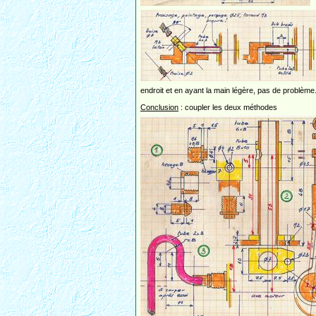
endroit et en ayant la main légère, pas de problème
Conclusion
: coupler les deux méthodes