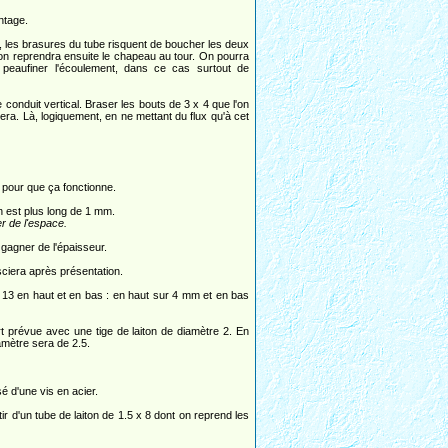
ntage.
, les brasures du tube risquent de boucher les deux
t on reprendra ensuite le chapeau au tour. On pourra
r peaufiner l'écoulement, dans ce cas surtout de
conduit vertical. Braser les bouts de 3 x 4 que l'on
gera. Là, logiquement, en ne mettant du flux qu'à cet
pour que ça fonctionne.
n est plus long de 1 mm.
r de l'espace.
gagner de l'épaisseur.
ciera après présentation.
e 13 en haut et en bas : en haut sur 4 mm et en bas
rt prévue avec une tige de laiton de diamètre 2. En
iamètre sera de 2.5.
 d'une vis en acier.
r d'un tube de laiton de 1.5 x 8 dont on reprend les