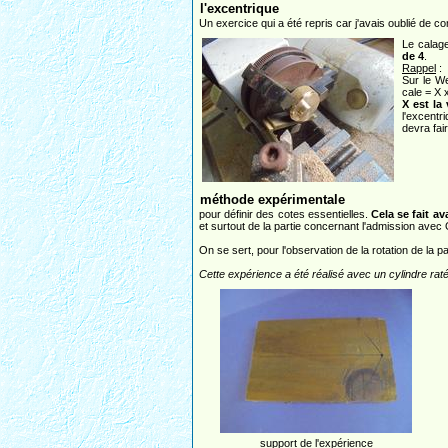
l'excentrique
Un exercice qui a été repris car j'avais oublié de co
Le calag
de 4
.
Rappel
:
Sur le We
cale = X 
X est la
l'excentr
devra fai
méthode expérimentale
pour définir des cotes essentielles.
Cela se fait a
et surtout de la partie concernant l'admission avec O
On se sert, pour l'observation de la rotation de la p
Cette expérience a été réalisé avec un cylindre raté
support de l'expérience