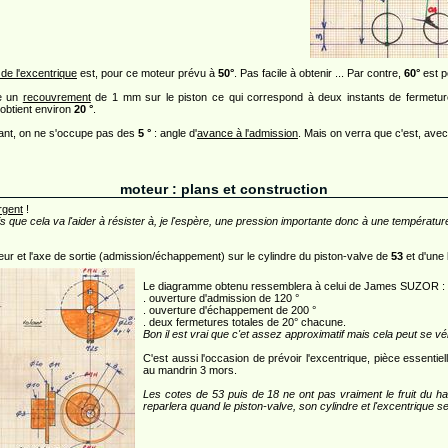
de l'excentrique
est, pour ce moteur prévu à
50°
. Pas facile à obtenir ... Par contre,
60°
est p
e un
recouvrement
de 1 mm sur le piston ce qui correspond à deux instants de fermeture to
 obtient environ
20 °
.
stant, on ne s'occupe pas des
5 °
: angle d'
avance à l'admission
. Mais on verra que c'est, avec 
moteur : plans et construction
argent
!
s que cela va l'aider à résister à, je l'espère, une pression importante donc à une températur
teur et l'axe de sortie (admission/échappement) sur le cylindre du piston-valve de
53
et d'une 
Le diagramme obtenu ressemblera à celui de James SUZOR :
. ouverture d'admission de 120 °
. ouverture d'échappement de 200 °
. deux fermetures totales de 20° chacune.
Bon il est vrai que c'et assez approximatif mais cela peut se véri
C'est aussi l'occasion de prévoir l'excentrique, pièce essentiel
au mandrin 3 mors.
Les cotes de 53 puis de 18 ne ont pas vraiment le fruit du ha
reparlera quand le piston-valve, son cylindre et l'excentrique se