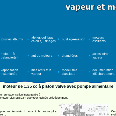
atelier, outillage,
moteurs
tous les albums
outillage-maison
calculs, usinages
oscillants
moteurs à
accessoires
autres moteurs
chaudières
balancier(s)
vapeur
vaporisation
mes amis et la
modélisme
documentation
instantanée
vapeur
classique
téléchargement
moteur de 1.35 cc à piston valve avec pompe alimentaire
r en vaporisation instantanée ?
un moteur plus puissant que ceux utilisés précédemment.
 presque terminé. Il reste à le rendre plus
Ce 
e ...
moin