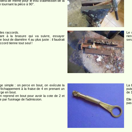
dera de même pour le trou d'admission de la
 tournant la pièce à 90°.
des raccords.
Le 
ant à la brasure qui va suivre, essayer
rien
le bout de diamètre 4 au plus juste : il faudrait
sera
ccord tienne tout seul !
ge simple : on perce en bout, on exécute la
La 
l'échappement à la fraise de 4 en prenant un
pui
rge en bout.
de 1
n reprend en bout pour avoir la cote de 2 et
e par l'usinage de l'admission.
Elle
pas