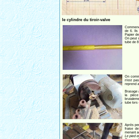
le cylindre du tiroir-valve
Commence
de 6. Ils
Papier de
On peut 
tube de 8
On comme
n'est pas
reprend a
Brasage à
la pièc
brutalem
tube lors
Après per
fraise d
menant a
Le pied e