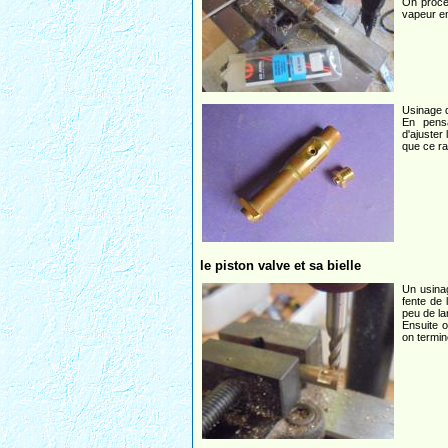
On procé
vapeur en
Usinage 
En pens
d'ajuster 
que ce ra
le piston valve et sa bielle
Un usina
fente de 
peu de la
Ensuite o
on termin