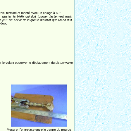
voici terminé et monté avec un calage à 60°.
n ajuster la bielle qui doit tourner facilement mais
 jeu : se servir de la queue du foret que l'in en duit
Miror.
ner le volant observer le déplacement du piston-valve
Mesurer l'entre-axe entre le centre du trou du