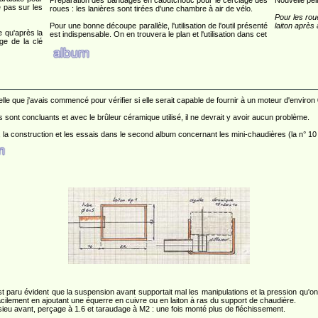
Préparation des bandages en caoutchouc pour le cerclage des
Nouvelle pei
e pas sur les
roues : les lanières sont tirées d'une chambre à air de vélo.
Pour les rou
Pour une bonne découpe parallèle, l'utilisation de l'outil présenté
laiton après 
e qu'après la
est indispensable. On en trouvera le plan et l'utilisation dans cet
ge de la clé
elle que j'avais commencé pour vérifier si elle serait capable de fournir à un moteur d'environ
 sont concluants et avec le brûleur céramique utilisé, il ne devrait y avoir aucun problème.
 la construction et les essais dans le second album concernant les mini-chaudières (la n° 10 !
paru évident que la suspension avant supportait mal les manipulations et la pression qu'on 
facilement en ajoutant une équerre en cuivre ou en laiton à ras du support de chaudière.
sieu avant, perçage à 1.6 et taraudage à M2 : une fois monté plus de fléchissement.