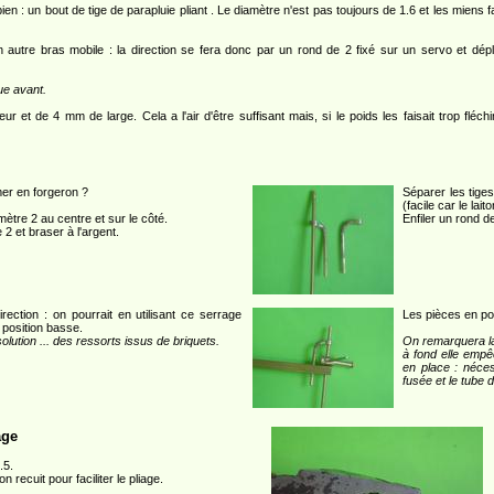
bien : un bout de tige de parapluie pliant . Le diamètre n'est pas toujours de 1.6 et les miens
n autre bras mobile : la direction se fera donc par un rond de 2 fixé sur un servo et dé
ue avant.
 et de 4 mm de large. Cela a l'air d'être suffisant mais, si le poids les faisait trop fléc
er en forgeron ?
Séparer les tiges
(facile car le lait
ètre 2 au centre et sur le côté.
Enfiler un rond de
2 et braser à l'argent.
ection : on pourrait en utilisant ce serrage
Les pièces en pos
 position basse.
solution ... des ressorts issus de briquets.
On remarquera la 
à fond elle empê
en place : néces
fusée et le tube
age
.5.
 recuit pour faciliter le pliage.