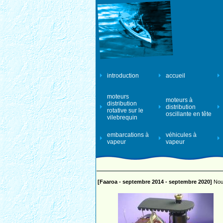
introduction
accueil
moteurs
moteurs à
distribution
distribution
rotative sur le
oscillante en tête
vilebrequin
embarcations à
véhicules à
vapeur
vapeur
[Faaroa - septembre 2014 - septembre 2020]
Nouv