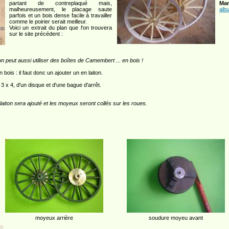
partant de contreplaqué mais,
Man
malheureusement, le placage saute
alb
parfois et un bois dense facile à travailler
comme le poirier serait meilleur.
Voici un extrait du plan que l'on trouvera
sur le site précédent :
n peut aussi utiliser des boîtes de Camembert ... en bois !
n bois : il faut donc un ajouter un en laiton.
3 x 4, d'un disque et d'une bague d'arrêt.
aiton sera ajouté et les moyeux seront collés sur les roues.
moyeux arrière
soudure moyeu avant