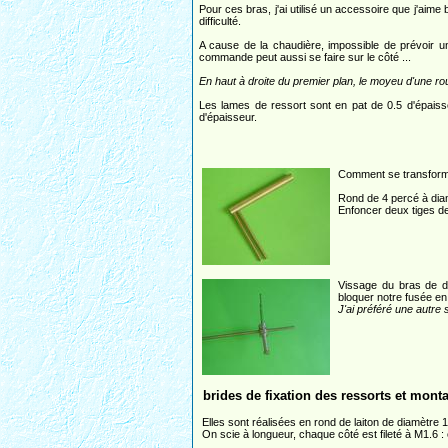
Pour ces bras, j'ai utilisé un accessoire que j'aime 
difficulté.
A cause de la chaudière, impossible de prévoir u
commande peut aussi se faire sur le côté ...
En haut à droite du premier plan, le moyeu d'une ro
Les lames de ressort sont en pat de 0.5 d'épaisseur
d'épaisseur.
Comment se transform
Rond de 4 percé à diam
Enfoncer deux tiges de 
Vissage du bras de dir
bloquer notre fusée en
J'ai préféré une autre 
brides de fixation des ressorts et mont
Elles sont réalisées en rond de laiton de diamètre 1
On scie à longueur, chaque côté est fileté à M1.6 : on