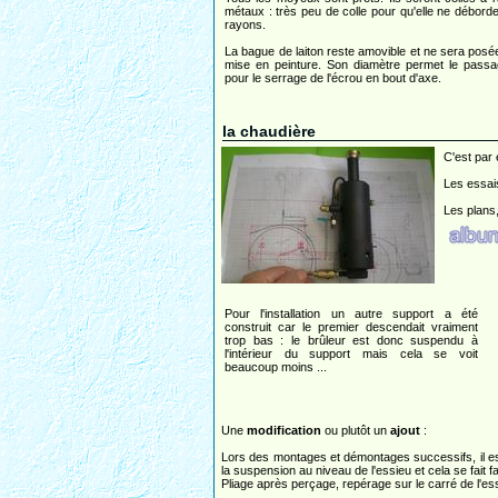
métaux : très peu de colle pour qu'elle ne débord
rayons.
La bague de laiton reste amovible et ne sera posé
mise en peinture. Son diamètre permet le passa
pour le serrage de l'écrou en bout d'axe.
la chaudière
C'est par 
Les essais
Les plans,
Pour l'installation un autre support a été
construit car le premier descendait vraiment
trop bas : le brûleur est donc suspendu à
l'intérieur du support mais cela se voit
beaucoup moins ...
Une
modification
ou plutôt un
ajout
:
Lors des montages et démontages successifs, il est 
la suspension au niveau de l'essieu et cela se fait 
Pliage après perçage, repérage sur le carré de l'es