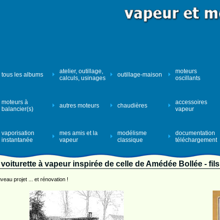
atelier, outillage,
moteurs
tous les albums
outillage-maison
calculs, usinages
oscillants
moteurs à
accessoires
autres moteurs
chaudières
balancier(s)
vapeur
vaporisation
mes amis et la
modélisme
documentation
instantanée
vapeur
classique
téléchargement
voiturette à vapeur inspirée de celle de Amédée Bollée - fils
eau projet ... et rénovation !