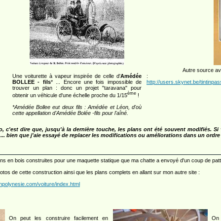
Autre source av
Une voiturette à vapeur inspirée de celle d'
Amédée
:
BOLLEE - fils
* ... Encore une fois impossible de
http://users.skynet.be/tintin
trouver un plan : donc un projet "taravana" pour
ème
obtenir un véhicule d'une échelle proche du 1/15
!
*Amédée Bollee eut deux fils : Amédée et Léon, d'où
cette appellation d'Amédée Bolée -fils pour l'aîné.
to, c'est dire que, jusqu'à la dernière touche, les plans ont été souvent modifiés. S
... bien que j'aie essayé de replacer les modifications ou améliorations dans un ordr
yons en bois construites pour une maquette statique que ma chatte a envoyé d'un coup de patte 
tos de cette construction ainsi que les plans complets en allant sur mon autre site :
polynesie.com/voiture/index.html
On peut les construire facilement en
On 