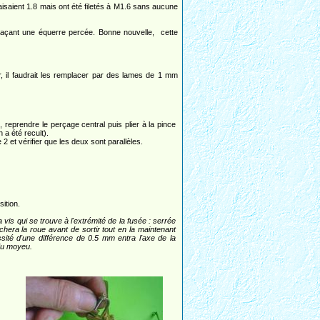
 faisaient 1.8 mais ont été filetés à M1.6 sans aucune
plaçant une équerre percée. Bonne nouvelle, cette
hir, il faudrait les remplacer par des lames de 1 mm
, reprendre le perçage central puis plier à la pince
on a été recuit).
 2 et vérifier que les deux sont parallèles.
ition.
vis qui se trouve à l'extrémité de la fusée : serrée
chera la roue avant de sortir tout en la maintenant
sité d'une différence de 0.5 mm entra l'axe de la
 du moyeu.