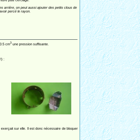
nture puis cerclage.
es arrière, on peut aussi ajouter des petits clous de
avoir percé le rayon.
3
 0.5 cm
une pression suffisante.
) :
exerçait sur elle. Il est donc nécessaire de bloquer