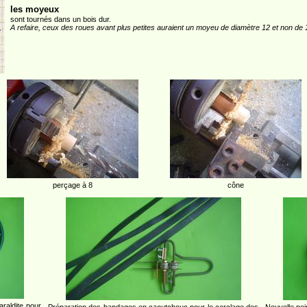
les moyeux
sont tournés dans un bois dur.
A refaire, ceux des roues avant plus petites auraient un moyeu de diamètre 12 et non de 1
perçage à 8
cône
araldite pour