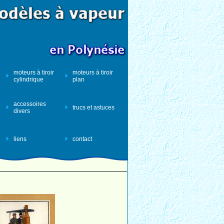
moteurs à tiroir
moteurs à tiroir
cylindrique
plan
accessoires
trucs et astuces
divers
liens
contact