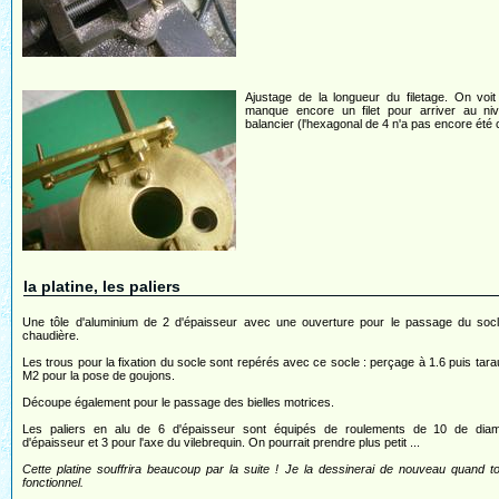
Ajustage de la longueur du filetage. On voit q
manque encore un filet pour arriver au ni
balancier (l'hexagonal de 4 n'a pas encore été
la platine, les paliers
Une tôle d'aluminium de 2 d'épaisseur avec une ouverture pour le passage du socl
chaudière.
Les trous pour la fixation du socle sont repérés avec ce socle : perçage à 1.6 puis tar
M2 pour la pose de goujons.
Découpe également pour le passage des bielles motrices.
Les paliers en alu de 6 d'épaisseur sont équipés de roulements de 10 de diam
d'épaisseur et 3 pour l'axe du vilebrequin. On pourrait prendre plus petit ...
Cette platine souffrira beaucoup par la suite ! Je la dessinerai de nouveau quand t
fonctionnel.