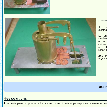
premi
Il a l
électri
Le fon
semble 
et rie
est sou
pas of
l'effort
Bine e
déplace
!
une 
des solutions
Il en existe plusieurs pour remplacer le mouvement du tiroir prévu par un mouvement iss