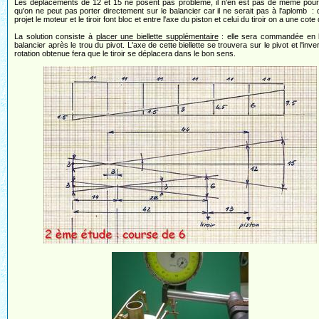
Les déplacements de 12 et 15 ne posent pas problème, il n'en est pas de même pour l
qu'on ne peut pas porter directement sur le balancier car il ne serait pas à l'aplomb :
projet le moteur et le tiroir font bloc et entre l'axe du piston et celui du tiroir on a une cote
La solution consiste à
placer une biellette supplémentaire
: elle sera commandée en 
balancier après le trou du pivot. L'axe de cette biellette se trouvera sur le pivot et l'inv
rotation obtenue fera que le tiroir se déplacera dans le bon sens.