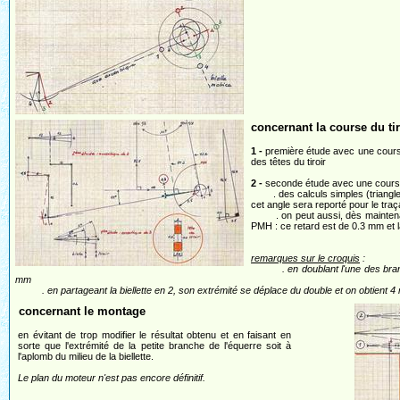
concernant la course du tir
1 -
première étude avec une course
des têtes du tiroir
2 -
seconde étude avec une cours
. des calculs simples (triangles re
cet angle sera reporté pour le traç
. on peut aussi, dès maintenant ca
PMH : ce retard est de 0.3 mm et la
remarques sur le croquis
:
. en doublant l'une des branches 
mm
. en partageant la biellette en 2, son extrémité se déplace du double et on obtient 4 m
concernant le montage
en évitant de trop modifier le résultat obtenu et en faisant en
sorte que l'extrémité de la petite branche de l'équerre soit à
l'aplomb du milieu de la biellette.
Le plan du moteur n'est pas encore définitif.