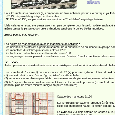
Pour les moteurs à balancier (s) comportant un tiroir actionné par un excentrique, j'ai fai
. n° 113 : dispositif de guidage de Peaucellier
. N° 129 et n° 130, les plans et la construction de ""La Maline" à guidage linéaire.
Mais cela et le reste, me paraissaient un peu complexe pour le petit modèle envisagé e
même temps le piston et son tiroir cylindrique ainsi que la ou les bielles motrices
.
Erreur dont je vais reparler !
Les
points de ressemblance avec la machinerie de l'Atlantic
:
. les balanciers pivoteront à partir du sommet de la chaudière ce qui donne un groupe c
. les manetons du vilebrequin seront calés à 120°
. les bielles seront inclinées vers l'avant d'environ 108°
. un engrenage central permettra une liaison avec l'essieu d'une locomotive ou des roues
le moteur
Il n'est pas encore construit mais ses caractéristiques vont servir à la fabrication du bala
. un diamètre de 12 mm (1) pour une course de 12 (2) pour une cylindrée totale de 4.4 
(1) tout est relatif, mais c'est un "gros piston" à cette échelle
(2) la course me semble un peu faible mais on manque de place et augmenter la hauteur ne
(3) là j'espère obtenir un moteur tournant lentement et à faible pression (exemple du
pendant plus de trente minutes malgré sa petite chaudière).
Calage des manetons à 120
:
Sur le croquis de gauche, presque à l'échelle 
bielle est en position haute : le piston est au P
Le
cylindre 2
a déjà entamé sa course et le 