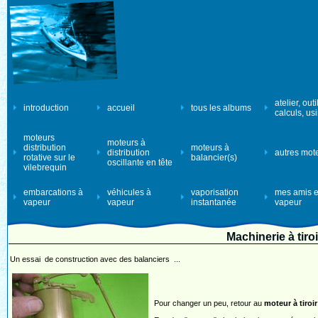
atelier, outi
introduction
accueil
tous les albums
calculs, us
moteurs
moteurs à
distribution
moteurs à
distribution
autres mot
rotative sur le
balancier(s)
oscillante en tête
vilebrequin
embarcations à
véhicules à
vaporisation
mes amis e
vapeur
vapeur
instantanée
vapeur
Machinerie à tiro
Un essai de construction avec des balanciers ...
Pour changer un peu, retour au
moteur à tiroi