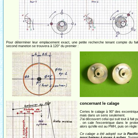
Pour déterminer leur emplacement exact, une petite recherche tenant compte du fai
second maneton se trouvera à 120° du premier :
concernant le calage
Certes le calage à 90° des excentriqu
mais dans un sens seulement.
J'ai découvert celui qui suit tout à fait 
. on cale l'excentrique dans le prolo
alors qu'elle est au PMH, puis on règle la
Ce calage a été adopté sur la
Pacifi
pour bateau à roues à aubes
. Surpre