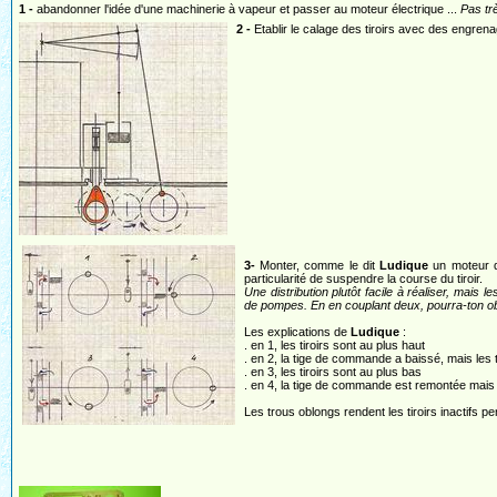
1 -
abandonner l'idée d'une machinerie à vapeur et passer au moteur électrique ...
Pas trè
2 -
Etablir le calage des tiroirs avec des engren
3-
Monter, comme le dit
Ludique
un moteur de
particularité de suspendre la course du tiroir.
Une distribution plutôt facile à réaliser, mais l
de pompes. En en couplant deux, pourra-ton ob
Les explications de
Ludique
:
. en 1, les tiroirs sont au plus haut
. en 2, la tige de commande a baissé, mais les 
. en 3, les tiroirs sont au plus bas
. en 4, la tige de commande est remontée mais l
Les trous oblongs rendent les tiroirs inactifs p