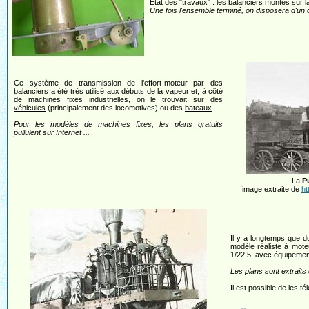
Etat des "travaux" : les balanciers montés sur la 
Une fois l'ensemble terminé, on disposera d'u
Ce système de transmission de l'effort-moteur par des
balanciers a été très utilisé aux débuts de la vapeur et, à côté
de
machines fixes industrielles
, on le trouvait sur des
véhicules
(principalement des locomotives) ou des
bateaux
.
Pour les modèles de machines fixes, les plans gratuits
pullulent sur Internet ...
La
P
image extraite de
ht
Il y a longtemps que do
modèle réaliste à moteu
1/22.5 avec équipemen
Les plans sont extrai
Il est possible de les t