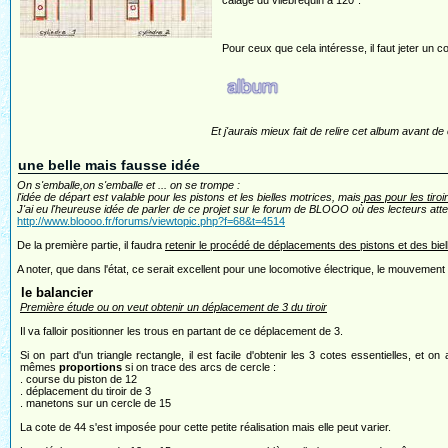
calage du vilebrequin à 120°.
Pour ceux que cela intéresse, il faut jeter un co
Et j'aurais mieux fait de relire cet album avant d
une belle mais fausse idée
On s'emballe,on s'emballe et ... on se trompe :
l'idée de départ est valable pour les pistons et les bielles motrices, mais
pas pour les tiroi
J'ai eu l'heureuse idée de parler de ce projet sur le forum de BLOOO où des lecteurs atten
http://www.bloooo.fr/forums/viewtopic.php?f=68&t=4514
De la première partie, il faudra
retenir le procédé de déplacements des pistons et des biel
A noter, que dans l'état, ce serait excellent pour une locomotive électrique, le mouvement de
le balancier
Première étude ou on veut obtenir un déplacement de 3 du tiroir
Il va falloir positionner les trous en partant de ce déplacement de 3.
Si on part d'un triangle rectangle, il est facile d'obtenir les 3 cotes essentielles, et on 
mêmes
proportions
si on trace des arcs de cercle :
. course du piston de 12
. déplacement du tiroir de 3
. manetons sur un cercle de 15
La cote de 44 s'est imposée pour cette petite réalisation mais elle peut varier.