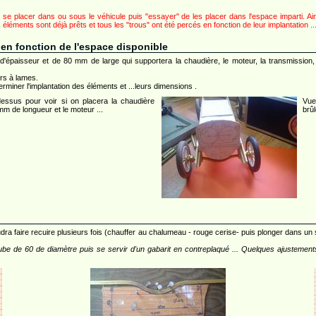
se placer dans ou sous le véhicule puis "essayer" de les placer dans l'espace imparti. Ai
s éléments sont déjà prêts et tous les "trous" ont été percés en fonction de leur implantation ..
 en fonction de l'espace disponible
'épaisseur et de 80 mm de large qui supportera la chaudière, le moteur, la transmission,
urs à lames.
erminer l'implantation des éléments et ...leurs dimensions .
essus pour voir si on placera la chaudière
Vue
m de longueur et le moteur ...
brûl
faudra faire recuire plusieurs fois (chauffer au chalumeau - rouge cerise- puis plonger dans u
e de 60 de diamètre puis se servir d'un gabarit en contreplaqué ... Quelques ajustements 