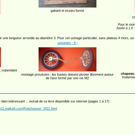
gabarit et essieu formé
c
Pour le mont
fusée à 1.6 
voir une longueur arrondie au diamètre 3. Pour cet usinage particulier, sans plateau 4 mors, un 
usinages - 8 -
t, cependant
chapeau
montage provisoire : les fusées doivent pivoter librement autour
frottemen
de l'axe formé par une vis M2
 bien intéressant ... extrait de ce livre disponible sur internet (pages 1 à 17) :
mn11.waika9.com/Rutishauser_1911.html