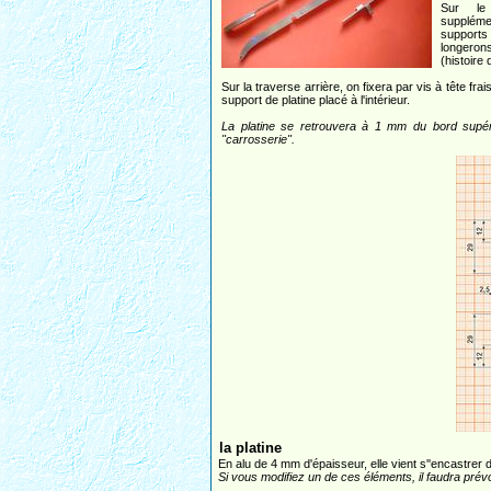
Sur le
supplémen
supports 
longeron
(histoire 
Sur la traverse arrière, on fixera par vis à tête fra
support de platine placé à l'intérieur.
La platine se retrouvera à 1 mm du bord supérie
"carrosserie".
la platine
En alu de 4 mm d'épaisseur, elle vient s''encastrer
Si vous modifiez un de ces éléments, il faudra prévo