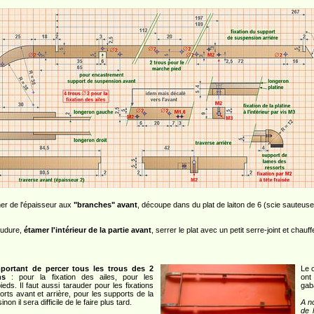
er de l'épaisseur aux
"branches" avant
, découpe dans du plat de laiton de 6 (scie sauteuse
oudure,
étamer l'intérieur de la partie avant
, serrer le plat avec un petit serre-joint et chauff
mportant de percer tous les trous des 2
Le 
ns
: pour la fixation des ailes, pour les
ont
eds. Il faut aussi tarauder pour les fixations
gaba
rts avant et arrière, pour les supports de la
sinon il sera difficile de le faire plus tard.
A n
de 