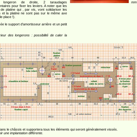
 longeron de droite, 2 taraudages
mm 
taires pour fixer les leviers. A noter que les
de platine qui , par vis, vont solidariser les
s et la platine ne sont pas sur le même axe
de place !).
isée le support d'amortisseur arrière et un petit
ur des longerons : possibilité de caler la
 dans le châssis et supportera tous les éléments qui seront généralement vissés.
ir une implantation différente.