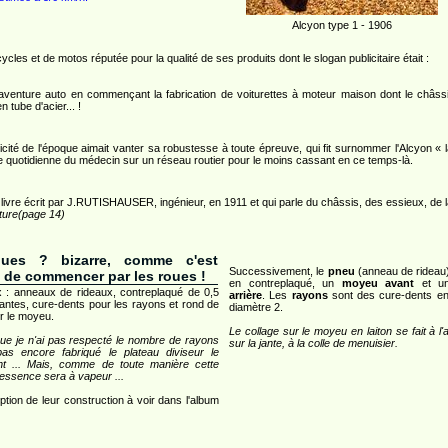
Alcyon type 1 - 1906
 et de motos réputée pour la qualité de ses produits dont le slogan publicitaire était :
venture auto en commençant la fabrication de voiturettes à moteur maison dont le châss
tube d'acier... !
icité de l'époque aimait vanter sa robustesse à toute épreuve, qui fit surnommer l'Alcyon « l
rnée quotidienne du médecin sur un réseau routier pour le moins cassant en ce temps-là.
ivre écrit par J.RUTISHAUSER, ingénieur, en 1911 et qui parle du châssis, des essieux, de la
iture(page 14)
oues ? bizarre, comme c'est
Successivement, le
pneu
(anneau de rideau)
e de commencer par les roues !
en contreplaqué, un
moyeu avant
et 
x : anneaux de rideaux, contreplaqué de 0,5
arrière
. Les
rayons
sont des cure-dents en
jantes, cure-dents pour les rayons et rond de
diamètre 2.
ur le moyeu.
Le collage sur le moyeu en laiton se fait à l'a
ue je n'ai pas respecté le nombre de rayons
sur la jante, à la colle de menuisier.
pas encore fabriqué le plateau diviseur le
nt ... Mais, comme de toute manière cette
 essence sera à vapeur ...
ption de leur construction à voir dans l'album