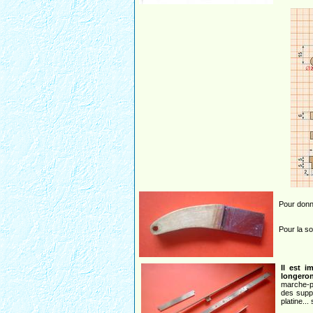
Pour donn
Pour la s
Il est i
longero
marche-pi
des suppo
platine... 