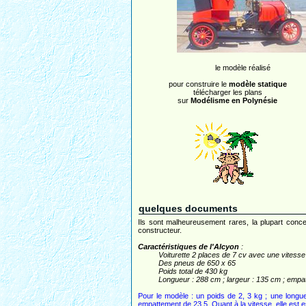
le modèle réalisé
pour construire le
modèle statique
télécharger les plans
sur
Modélisme en Polynésie
quelques documents
Ils sont malheureusement rares, la plupart concer
constructeur.
Caractéristiques de l'Alcyon
:
Voiturette 2 places de 7 cv avec une vitesse
Des pneus de 650 x 65
Poids total de 430 kg
Longueur : 288 cm ; largeur : 135 cm ; empat
Pour le modèle : un poids de 2, 3 kg ; une longu
empattement de 23.5. Quant à la vitesse, elle est 