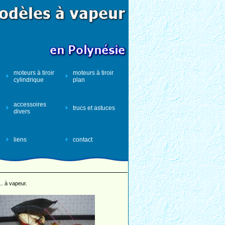
moteurs à tiroir
moteurs à tiroir
cylindrique
plan
accessoires
trucs et astuces
divers
liens
contact
... à vapeur.