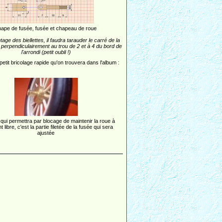
hape de fusée, fusée et chapeau de roue
age des biellettes, il faudra tarauder le carré de la
: perpendiculairement au trou de 2 et à 4 du bord de
l'arrondi (petit oubli !)
petit bricolage rapide qu'on trouvera dans l'album :
qui permettra par blocage de maintenir la roue à
t libre, c'est la partie filetée de la fusée qui sera
ajustée