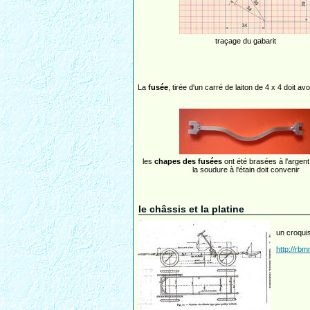
traçage du gabarit
La
fusée
, tirée d'un carré de laiton de 4 x 4 doit a
les
chapes des fusées
ont été brasées à l'argen
la soudure à l'étain doit convenir
le châssis et la platine
un croquis
http://rb