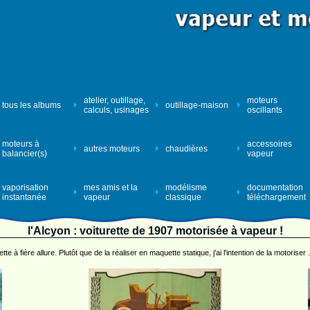
atelier, outillage,
moteurs
tous les albums
outillage-maison
calculs, usinages
oscillants
moteurs à
accessoires
autres moteurs
chaudières
balancier(s)
vapeur
vaporisation
mes amis et la
modélisme
documentation
instantanée
vapeur
classique
téléchargement
l'Alcyon : voiturette de 1907 motorisée à vapeur !
tte à fière allure. Plutôt que de la réaliser en maquette statique, j'ai l'intention de la motoriser 