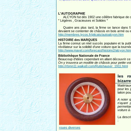
L'AUTOGRAPHIE
ALCYON fut dès 1902 une célèbre fabrique de cycles
" Légères , Gracieuses et Solides "
Quatre ans plus tard, la firme se lance dans l'a
devaient se contenter de châssis en bois armé ou en 
http://membres.lycos.fr/pitcats/autoalcyon.htm
HISTOIRE des MARQUES
La firme connut un réel succès populaire et la publ
révélateur sur la solidité d'une voiture que la tou
http://www.mavel.com/forecast/histoire2/alcyon.htm
Bibliothèque Nationale de France
Beaucoup d'idées cependant en allant découvrir ce l
On y trouvera un modèle de châssis pour petite vo
http://rbmn11.waika9.com/Rutishauser_1911.html
les r
bizarr
Matériau
pour les 
laiton po
A noter q
n'ayant 
permetta
voiture à
La descri
:
roues diverses