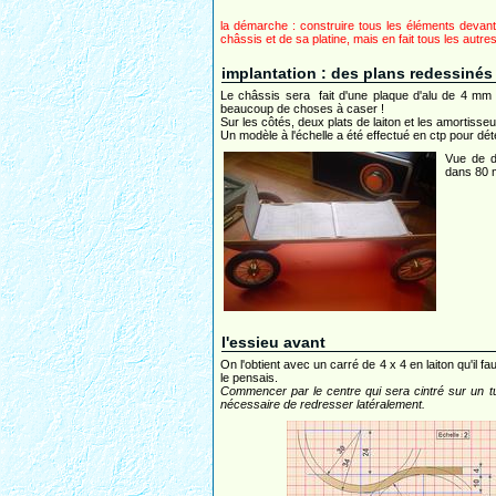
la démarche : construire tous les éléments devant 
châssis et de sa platine, mais en fait tous les autre
implantation : des plans redessinés
Le châssis sera fait d'une plaque d'alu de 4 mm d
beaucoup de choses à caser !
Sur les côtés, deux plats de laiton et les amortisse
Un modèle à l'échelle a été effectué en ctp pour dét
Vue de d
dans 80 m
l'essieu avant
On l'obtient avec un carré de 4 x 4 en laiton qu'il 
le pensais.
Commencer par le centre qui sera cintré sur un tub
nécessaire de redresser latéralement.