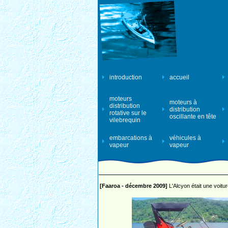
introduction
accueil
moteurs
moteurs à
distribution
distribution
rotative sur le
oscillante en tête
vilebrequin
embarcations à
véhicules à
vapeur
vapeur
[Faaroa - décembre 2009]
L'Alcyon était une voiture